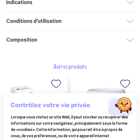
Indications
Conditions d'utilisation
Composition
autres produits
contrôlez votre vie privée
Lorsque vous visitez un site Web, il peut stocker ou récupérer des
informations sur votre navigateur, principalement sous la forme
de «cookies». Cette information, qui pourrait être à propos de
vous, de vos préférences, ou de votre appareil internet
direne 32 comprimés –
TWYDIL