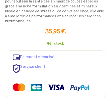
pour soutenir la santé des animaux de toutes espèces
grâce à sa riche formulation en vitamines et minéraux.
Idéale en période de stress ou de convalescence, elle aide
à améliorer les performances et à corriger les carences
nutritionnelles.
35,95 €
En stock
×
×
Paiement sécurisé
Connexion
Créer une liste d'envies
Service client
×
Ajouter à ma liste d'envies
Vous devez être connecté pour ajouter des produits à votre
Nom de la liste d'envies
liste d'envies.
add_circle_outline
Créer une nouvelle liste
Annuler
Créer une liste d'envies
Annuler
Connexion