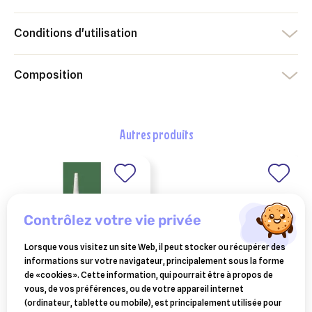
Conditions d'utilisation
Composition
autres produits
contrôlez votre vie privée
Lorsque vous visitez un site Web, il peut stocker ou récupérer des
informations sur votre navigateur, principalement sous la forme
de «cookies». Cette information, qui pourrait être à propos de
vous, de vos préférences, ou de votre appareil internet
lotion antiparasitaire
LABORATOIRE MOUREAU
(ordinateur, tablette ou mobile), est principalement utilisée pour
sofcanis félin renal 50
vétosan bio – clément