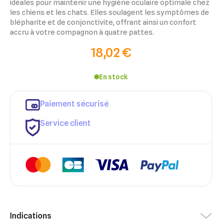
idéales pour maintenir une hygiène oculaire optimale chez
les chiens et les chats. Elles soulagent les symptômes de
blépharite et de conjonctivite, offrant ainsi un confort
accru à votre compagnon à quatre pattes.
18,02 €
En stock
×
Paiement sécurisé
×
Connexion
Créer une liste d'envies
Service client
×
Ajouter à ma liste d'envies
Vous devez être connecté pour ajouter des produits à votre
Nom de la liste d'envies
liste d'envies.
add_circle_outline
Créer une nouvelle liste
Annuler
Créer une liste d'envies
Annuler
Connexion
Indications