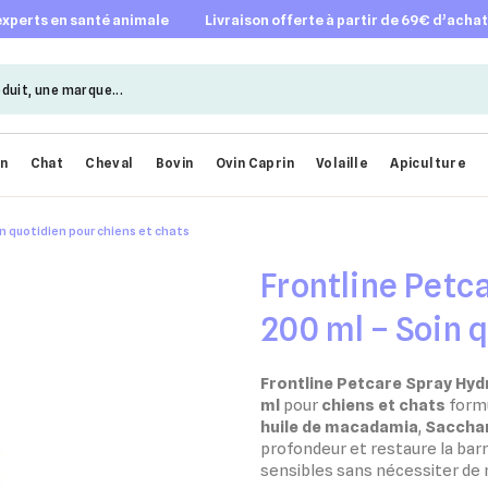
 experts en santé animale
livraison offerte à partir de 69€ d’acha
en
Chat
Cheval
Bovin
Ovin Caprin
Volaille
Apiculture
n quotidien pour chiens et chats
Frontline Petc
200 ml – Soin 
et chats
Frontline Petcare Spray Hyd
ml
pour
chiens et chats
formu
huile de macadamia
,
Sacchar
profondeur et restaure la bar
sensibles sans nécessiter de 