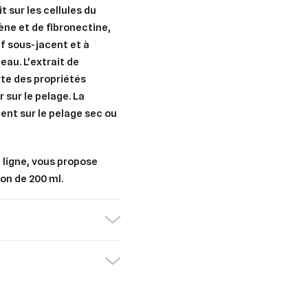
nuler
Connexion
 sur les cellules du
nuler
Créer une liste d'envies
ène et de fibronectine,
if sous-jacent et à
eau. L'extrait de
te des propriétés
 sur le pelage. La
ent sur le pelage sec ou
 ligne, vous propose
on de 200 ml.