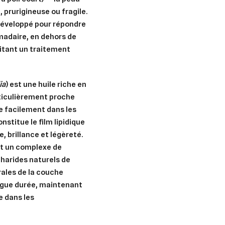
prurigineuse ou fragile.
développé pour répondre
madaire, en dehors de
itant un traitement
ia
) est une huile riche en
rticulièrement proche
re facilement dans les
nstitue le film lipidique
, brillance et légèreté.
st un complexe de
er une liste d'envies
nnexion
charides naturels de
urales de la couche
uter à ma liste d'envies
e la liste d'envies
ongue durée, maintenant
devez être connecté pour ajouter des produits à votre liste d'envies.
 dans les
Créer une nouvelle liste