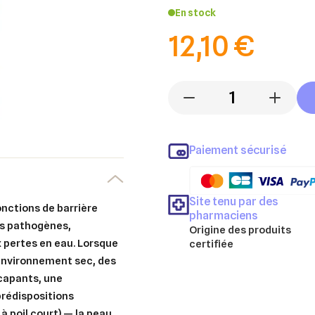
En stock
12,10 €
-
+
Paiement sécurisé
Site tenu par des
onctions de barrière
pharmaciens
ts pathogènes,
Origine des produits
 pertes en eau. Lorsque
certifiée
environnement sec, des
capants, une
prédispositions
 poil court) — la peau