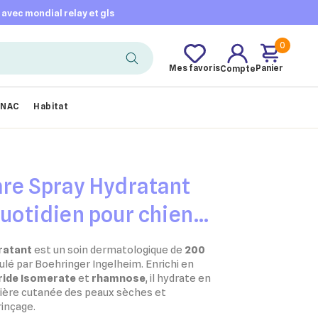
t avec mondial relay et gls
0
Mes favoris
Panier
Compte
NAC
Habitat
are Spray Hydratant
quotidien pour chiens
ratant
est un soin dermatologique de
200
lé par Boehringer Ingelheim. Enrichi en
ide Isomerate
et
rhamnose
, il hydrate en
rière cutanée des peaux sèches et
rinçage.