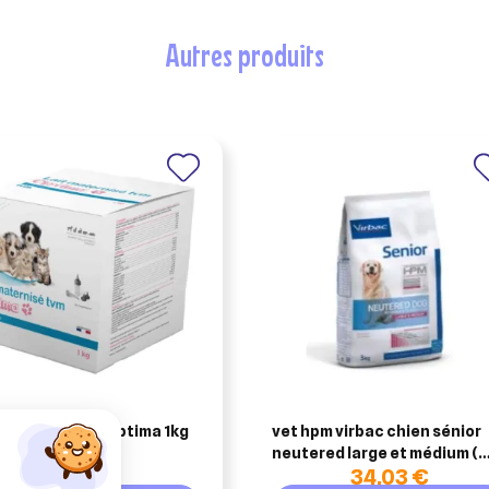
autres produits
lait maternisé optima 1kg
vet hpm virbac chien sénior
neutered large et médium (
45,95 €
34,03 €
croquettes )