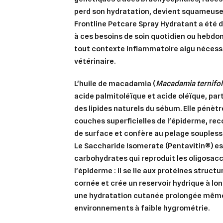
perd son hydratation, devient squameuse, 
Frontline Petcare Spray Hydratant a été 
à ces besoins de soin quotidien ou hebdo
tout contexte inflammatoire aigu nécess
vétérinaire.
L'huile de macadamia (
Macadamia ternifol
acide palmitoléïque et acide oléïque, pa
des lipides naturels du sébum. Elle pénèt
couches superficielles de l'épiderme, reco
de surface et confère au pelage souplesse
Le Saccharide Isomerate (Pentavitin®) e
Cré
Co
carbohydrates qui reproduit les oligosac
l'épiderme : il se lie aux protéines struct
Ajo
Nom d
cornée et crée un reservoir hydrique à l
Vous 
une hydratation cutanée prolongée même
add_circle_outline
environnements à faible hygrométrie.