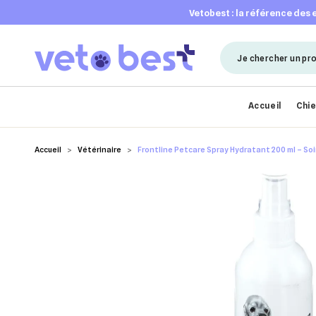
vetobest : la référence des
Accueil
Chi
Accueil
Vétérinaire
Frontline Petcare Spray Hydratant 200 ml – Soi