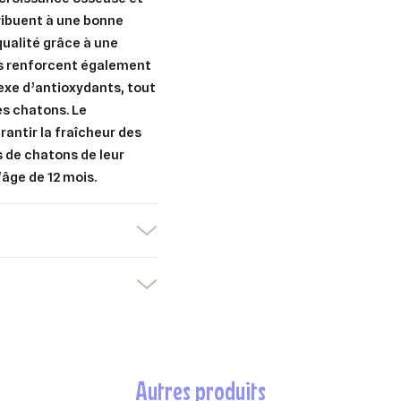
ribuent à une bonne
er une liste d'envies
qualité grâce à une
nnexion
les renforcent également
exe d’antioxydants, tout
uter à ma liste d'envies
e la liste d'envies
devez être connecté pour ajouter des produits à votre liste d'envies.
es chatons. Le
rantir la fraîcheur des
Créer une nouvelle liste
 de chatons de leur
'âge de 12 mois.
nuler
Connexion
nuler
Créer une liste d'envies
autres produits