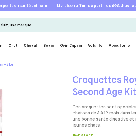
 experts en santé animale
livraison offerte à partir de 69€ d’acha
en
Chat
Cheval
Bovin
Ovin Caprin
Volaille
Apiculture
n – 2 kg
Croquettes Ro
Second Age Kit
Ces croquettes sont spécial
chatons de 4 à 12 mois dans le
une bonne santé digestive et
jeunes chats.
En stock