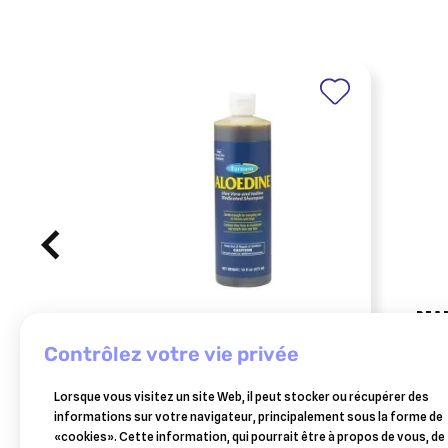
BEA
shampoing cheval aloedine :
beap
contrôlez votre vie privée
shampooing désinfectant
chin
33,28 €
pour chevaux
1,3k
Lorsque vous visitez un site Web, il peut stocker ou récupérer des
Ajouter au panier
informations sur votre navigateur, principalement sous la forme de
«cookies». Cette information, qui pourrait être à propos de vous, de