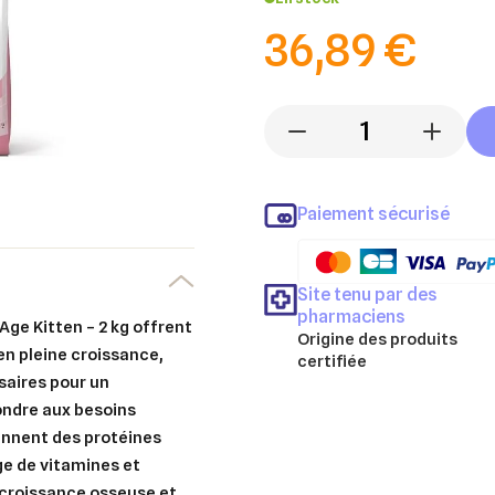
36,89 €
-
+
Paiement sécurisé
Site tenu par des
pharmaciens
ge Kitten – 2 kg offrent
Origine des produits
en pleine croissance,
certifiée
saires pour un
ondre aux besoins
iennent des protéines
ge de vitamines et
 croissance osseuse et