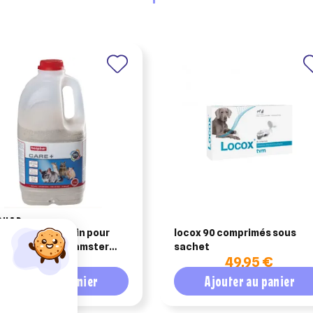
PHAR
har sable de bain pour
locox 90 comprimés sous
chilla gerbille hamster
sachet
6,35 €
49,95 €
g
Ajouter au panier
Ajouter au panier