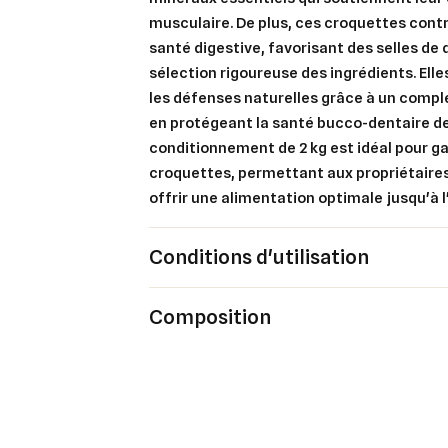
musculaire. De plus, ces croquettes cont
Cré
santé digestive, favorisant des selles de 
Co
sélection rigoureuse des ingrédients. El
les défenses naturelles grâce à un compl
Ajo
Nom d
Vous 
en protégeant la santé bucco-dentaire d
conditionnement de 2 kg est idéal pour ga
add_circle_outline
croquettes, permettant aux propriétaires
offrir une alimentation optimale jusqu'à l
An
An
Conditions d'utilisation
Composition