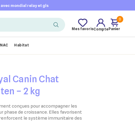
t avec mondial relay et gls
0
Mes favoris
Panier
Compte
NAC
Habitat
yal Canin Chat
ten – 2 kg
ement conçues pour accompagner les
ur phase de croissance. Elles favorisent
 renforcent le système immunitaire des