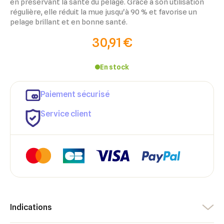
en préservant la santé du pelage. Grâce à son utilisation
régulière, elle réduit la mue jusqu'à 90 % et favorise un
pelage brillant et en bonne santé.
30,91 €
En stock
Paiement sécurisé
×
×
Connexion
Créer une liste d'envies
Service client
×
Ajouter à ma liste d'envies
Vous devez être connecté pour ajouter des produits à votre
Nom de la liste d'envies
liste d'envies.
add_circle_outline
Créer une nouvelle liste
Annuler
Créer une liste d'envies
Annuler
Connexion
Indications