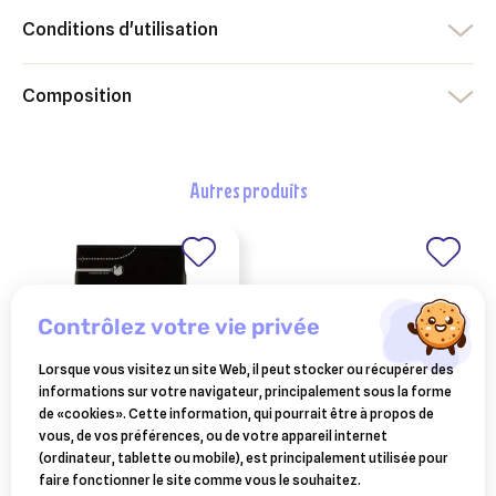
Conditions d'utilisation
Composition
autres produits
contrôlez votre vie privée
Lorsque vous visitez un site Web, il peut stocker ou récupérer des
informations sur votre navigateur, principalement sous la forme
de «cookies». Cette information, qui pourrait être à propos de
vous, de vos préférences, ou de votre appareil internet
PURINA
crayon marqueur
(ordinateur, tablette ou mobile), est principalement utilisée pour
purina pro plan chien
raidex à l'unité pour le
faire fonctionner le site comme vous le souhaitez.
large robust puppy
bétail