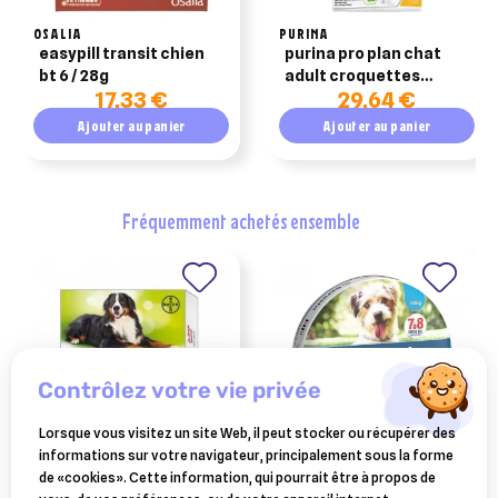
OSALIA
PURINA
easypill transit chien
purina pro plan chat
bt 6 / 28g
adult croquettes
17,33 €
29,64 €
original optirenal
poulet 3kg
Ajouter au panier
Ajouter au panier
fréquemment achetés ensemble
contrôlez votre vie privée
Lorsque vous visitez un site Web, il peut stocker ou récupérer des
informations sur votre navigateur, principalement sous la forme
VÉTOQUINOL
ELANCO ANIMAL
de «cookies». Cette information, qui pourrait être à propos de
drontal xl 2 comprimés
seresto collier anti