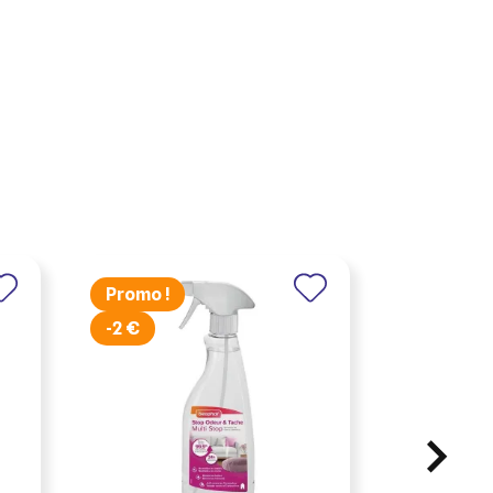
Promo !
Promo !
-2 €
-3 €