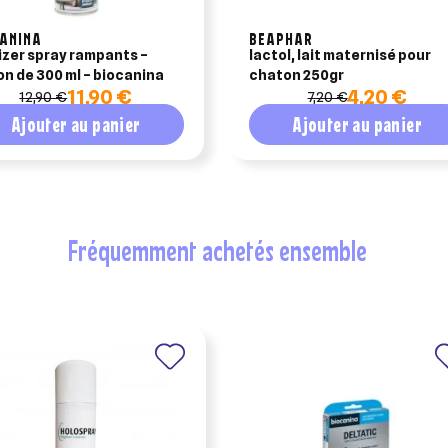
CANINA
BEAPHAR
zer spray rampants –
lactol, lait maternisé pour
on de 300 ml – biocanina
chaton 250gr
11,90 €
4,20 €
12,90 €
7,20 €
Ajouter au panier
Ajouter au panier
fréquemment achetés ensemble