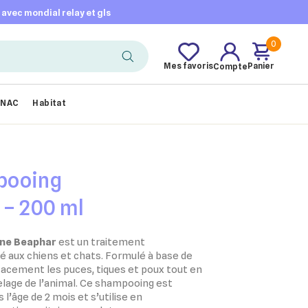
t avec mondial relay et gls
0
Mes favoris
Panier
Compte
NAC
Habitat
pooing
 – 200 ml
ne Beaphar
est un traitement
né aux chiens et chats. Formulé à base de
ficacement les puces, tiques et poux tout en
lage de l’animal. Ce shampooing est
l’âge de 2 mois et s’utilise en