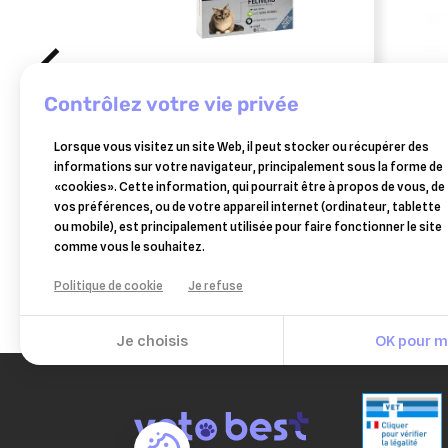
contrôlez votre vie privée
BIOCANINA
HUV
Lorsque vous visitez un site Web, il peut stocker ou récupérer des
félivers chat – boîte de 4
holo
informations sur votre navigateur, principalement sous la forme de
comprimés - biocanina
«cookies». Cette information, qui pourrait être à propos de vous, de
9,40 €
vos préférences, ou de votre appareil internet (ordinateur, tablette
Ajouter au panier
ou mobile), est principalement utilisée pour faire fonctionner le site
comme vous le souhaitez.
Politique de cookie
Je refuse
Je choisis
OK pour mo