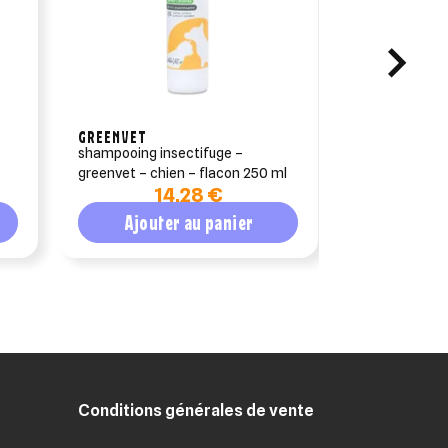
GREENVET
VÉTOQUINOL
shampooing insectifuge –
drontal chien
greenvet – chien – flacon 250 ml
vermifuge
14,28 €
Ajouter au panier
Ajout
Conditions générales de vente