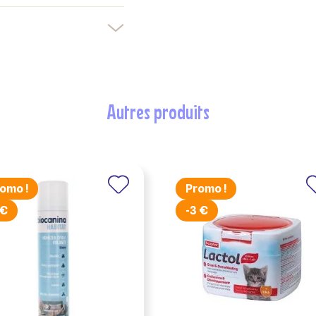
Créer une nouvelle liste
nuler
Connexion
nuler
Créer une liste d'envies
autres produits
omo !
Promo !
 €
-3 €