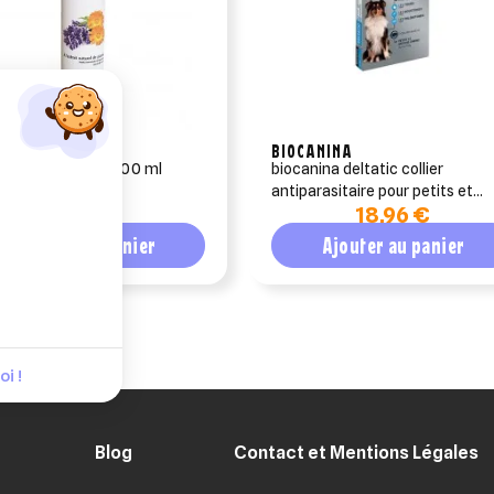
EPHARMA
BIOCANINA
spray nettoyant 300 ml
biocanina deltatic collier
antiparasitaire pour petits et
16,85 €
18,96 €
moyens chiens
Ajouter au panier
Ajouter au panier
i !
Blog
Contact et Mentions Légales