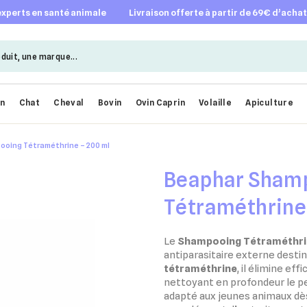
 experts en santé animale
livraison offerte à partir de 69€ d’acha
en
Chat
Cheval
Bovin
Ovin Caprin
Volaille
Apiculture
oing Tétraméthrine – 200 ml
Beaphar Sham
Tétraméthrine
Le
Shampooing Tétraméthri
antiparasitaire externe desti
tétraméthrine
, il élimine ef
nettoyant en profondeur le pe
adapté aux jeunes animaux dès 