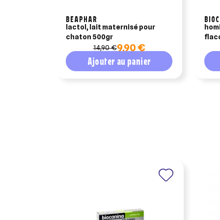
BEAPHAR
BIO
lactol, lait maternisé pour
homi
chaton 500gr
flac
9,90 €
14,90 €
Ajouter au panier