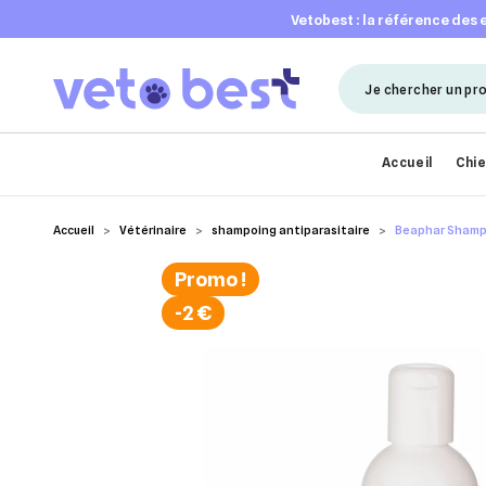
vetobest : la référence des
Accueil
Chi
Accueil
Vétérinaire
shampoing antiparasitaire
Beaphar Shampo
Promo !
-2 €