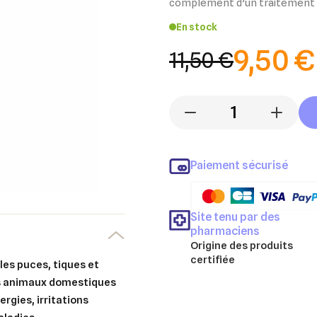
complément d’un traitement a
En stock
9,50 €
11,50 €
-
+
Paiement sécurisé
Site tenu par des
pharmaciens
Origine des produits
certifiée
es puces, tiques et
es animaux domestiques
rgies, irritations