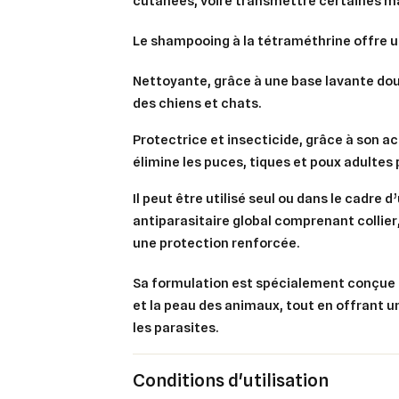
cutanées, voire transmettre certaines m
Le shampooing à la
tétraméthrine
offre 
Nettoyante
, grâce à une base lavante do
des chiens et chats.
Protectrice et insecticide
, grâce à son ac
élimine les puces, tiques et poux adultes 
Il peut être utilisé seul ou dans le cadre 
antiparasitaire global comprenant collier,
une protection renforcée.
Sa formulation est spécialement conçue 
et la peau des animaux, tout en offrant u
les parasites.
Cré
Co
Conditions d'utilisation
Ajo
Nom d
Vous 