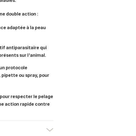
aladies.
une
double action
:
uce adaptée à la peau
tif antiparasitaire qui
présents sur l’animal.
d’un protocole
 pipette ou spray, pour
pour respecter le pelage
ne action rapide contre
er une liste d'envies
nnexion
uter à ma liste d'envies
e la liste d'envies
devez être connecté pour ajouter des produits à votre liste d'envies.