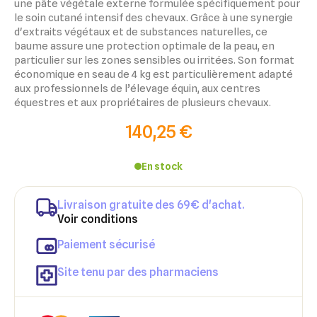
une pâte végétale externe formulée spécifiquement pour
le soin cutané intensif des chevaux. Grâce à une synergie
d'extraits végétaux et de substances naturelles, ce
baume assure une protection optimale de la peau, en
particulier sur les zones sensibles ou irritées. Son format
économique en seau de 4 kg est particulièrement adapté
aux professionnels de l’élevage équin, aux centres
équestres et aux propriétaires de plusieurs chevaux.
140,25 €
En stock
×
×
Connexion
Créer une liste d'envies
Livraison gratuite des 69€ d'achat.
Voir conditions
×
Ajouter à ma liste d'envies
Vous devez être connecté pour ajouter des produits à votre
Paiement sécurisé
Nom de la liste d'envies
liste d'envies.
Site tenu par des pharmaciens
add_circle_outline
Créer une nouvelle liste