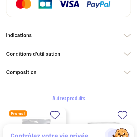
Annuler
Créer une liste d'envies
Annuler
Connexion
Indications
Conditions d'utilisation
Composition
autres produits
Promo !
contrôlez votre vie privée