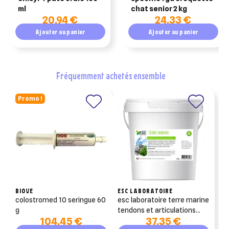
ml
chat senior 2 kg
20,94 €
24,33 €
Ajouter au panier
Ajouter au panier
fréquemment achetés ensemble
Promo !
BIOVE
ESC LABORATOIRE
colostromed 10 seringue 60
esc laboratoire terre marine
g
tendons et articulations
104,45 €
37,35 €
3kg