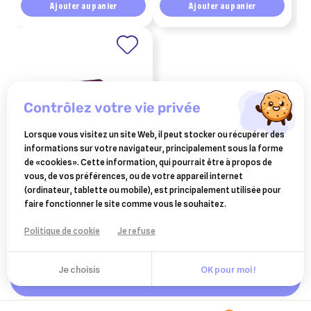
Ajouter au panier
Ajouter au panier
contrôlez votre vie privée
Lorsque vous visitez un site Web, il peut stocker ou récupérer des
informations sur votre navigateur, principalement sous la forme
de «cookies». Cette information, qui pourrait être à propos de
CEVA SANTE ANIMALE
vous, de vos préférences, ou de votre appareil internet
vectra 3d pipettes chien 25
(ordinateur, tablette ou mobile), est principalement utilisée pour
à 40 kg 12 pipettes
faire fonctionner le site comme vous le souhaitez.
96,70 €
Ajouter au panier
Politique de cookie
Je refuse
Je choisis
OK pour moi !
Ajouter au panier