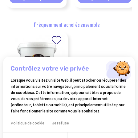
fréquemment achetés ensemble
contrôlez votre vie privée
Lorsque vous visitez un site Web, il peut stocker ou récupérer des
informations sur votre navigateur, principalement sous la forme
de «cookies». Cette information, qui pourrait être à propos de
HORSE MASTER
vous, de vos préférences, ou de votre appareil internet
onguent vert au laurier
(ordinateur, tablette ou mobile), est principalement utilisée pour
horse master crème 10l
106 €
faire fonctionner le site comme vous le souhaitez.
Ajouter au panier
Politique de cookie
Je refuse