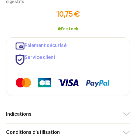
digestifs
10,75 €
En stock
Paiement sécurisé
Service client
Indications
×
×
Connexion
Créer une liste d'envies
Conditions d'utilisation