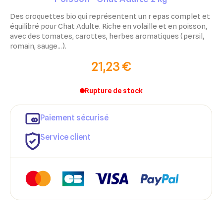
Des croquettes bio qui représentent un r epas complet et
équilibré pour Chat Adulte. Riche en volaille et en poisson,
avec des tomates, carottes, herbes aromatiques (persil,
romain, sauge...).
21,23 €
Rupture de stock
Paiement sécurisé
Service client
×
×
Connexion
Créer une liste d'envies