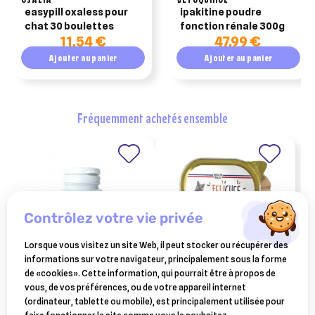
easypill oxaless pour
ipakitine poudre
chat 30 boulettes
fonction rénale 300g
11,54 €
47,99 €
Ajouter au panier
Ajouter au panier
fréquemment achetés ensemble
contrôlez votre vie privée
Lorsque vous visitez un site Web, il peut stocker ou récupérer des
informations sur votre navigateur, principalement sous la forme
de «cookies». Cette information, qui pourrait être à propos de
OSALIA
FELICHEF BIO
vous, de vos préférences, ou de votre appareil internet
versikor 500 soutien
felichef - terrine pour chat
(ordinateur, tablette ou mobile), est principalement utilisée pour
immunitaire et vitalité pour
saumon sans céréales 16