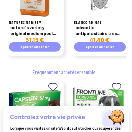
NATURES VARIETY
ELANCO ANIMAL
nature´s variety
advantix
original medium poulet
antiparasitaire très
51,15 €
41,40 €
pour chien adulte 10kg
grands chiens plus de
40kg 4 pipettes
Ajouter au panier
Ajouter au panier
fréquemment achetés ensemble
contrôlez votre vie privée
Lorsque vous visitez un site Web, il peut stocker ou récupérer des