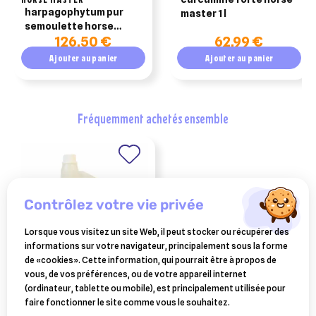
harpagophytum pur
master 1 l
semoulette horse
126,50 €
62,99 €
master seau de 5kg
Ajouter au panier
Ajouter au panier
fréquemment achetés ensemble
contrôlez votre vie privée
Lorsque vous visitez un site Web, il peut stocker ou récupérer des
informations sur votre navigateur, principalement sous la forme
de «cookies». Cette information, qui pourrait être à propos de
vous, de vos préférences, ou de votre appareil internet
HORSE MASTER
(ordinateur, tablette ou mobile), est principalement utilisée pour
hargophyt horse master 1l
19,39 €
faire fonctionner le site comme vous le souhaitez.