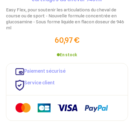
Easy Flex
, pour soutenir les articulations du cheval de
course ou de sport - Nouvelle formule concentrée en
glucosamine - Sous forme liquide en flacon doseur de 946
ml
60,97 €
En stock
Paiement sécurisé
Service client
×
×
Connexion
Créer une liste d'envies