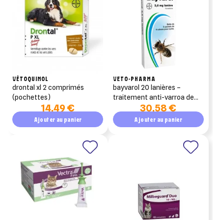
liste d'envies.
add_circle_outline
Créer une nouvelle liste
((cancelText))
((modalDeleteText))
Annuler
Créer une liste d'envies
Annuler
Connexion
VÉTOQUINOL
VETO-PHARMA
drontal xl 2 comprimés
bayvarol 20 lanières –
(pochettes)
traitement anti-varroa de
14,49 €
30,58 €
rotation (fluméthrine)
Ajouter au panier
Ajouter au panier