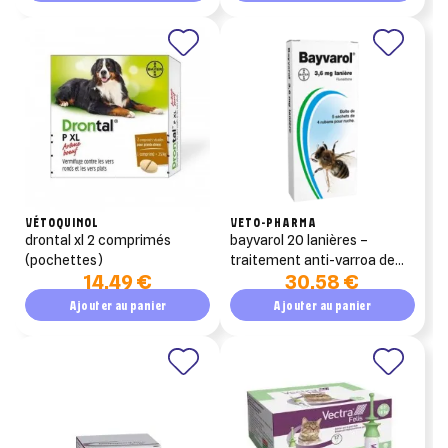
VÉTOQUINOL
VETO-PHARMA
drontal xl 2 comprimés
bayvarol 20 lanières –
(pochettes)
traitement anti-varroa de
14,49 €
30,58 €
rotation (fluméthrine)
Ajouter au panier
Ajouter au panier