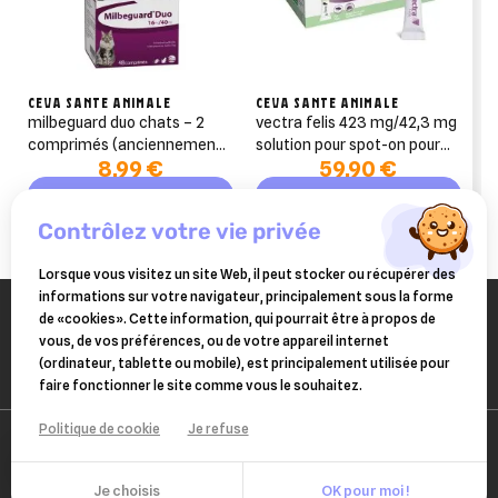
CEVA SANTE ANIMALE
CEVA SANTE ANIMALE
milbeguard duo chats – 2
vectra felis 423 mg/42,3 mg
comprimés (anciennement
solution pour spot-on pour
8,99 €
59,90 €
milbactor)
chats 12 pipettes
Ajouter au panier
Ajouter au panier
contrôlez votre vie privée
Lorsque vous visitez un site Web, il peut stocker ou récupérer des
informations sur votre navigateur, principalement sous la forme
de «cookies». Cette information, qui pourrait être à propos de
vous, de vos préférences, ou de votre appareil internet
(ordinateur, tablette ou mobile), est principalement utilisée pour
faire fonctionner le site comme vous le souhaitez.
Politique de cookie
Je refuse
Je choisis
OK pour moi !