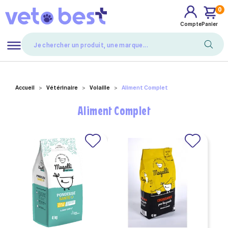
0
Compte
Panier
Mes favoris
Accueil
Vétérinaire
Volaille
Aliment Complet
Aliment Complet