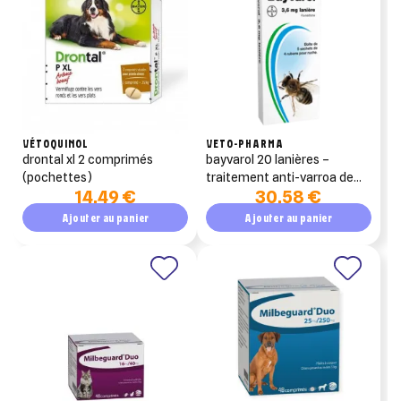
liste d'envies.
add_circle_outline
Créer une nouvelle liste
((cancelText))
((modalDeleteText))
Annuler
Créer une liste d'envies
Annuler
Connexion
VÉTOQUINOL
VETO-PHARMA
drontal xl 2 comprimés
bayvarol 20 lanières –
(pochettes)
traitement anti-varroa de
14,49 €
30,58 €
rotation (fluméthrine)
Ajouter au panier
Ajouter au panier