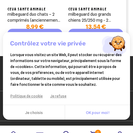
CEVA SANTE ANIMALE
CEVA SANTE ANIMALE
milbeguard duo chats – 2
milbeguard duo grands
comprimés (anciennement
chiens 25/250 mg - 2
8,99 €
13,54 €
milbactor)
comprimés
Ajouter au panier
Ajouter au panier
contrôlez votre vie privée
Lorsque vous visitez un site Web, il peut stocker ou récupérer des
informations sur votre navigateur, principalement sous la forme
de «cookies». Cette information, qui pourrait être à propos de
vous, de vos préférences, ou de votre appareil internet
(ordinateur, tablette ou mobile), est principalement utilisée pour
faire fonctionner le site comme vous le souhaitez.
Politique de cookie
Je refuse
Je choisis
OK pour moi !
0