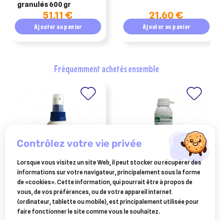
granulés 600 gr
apaisant pour chiens
51,11 €
21,60 €
et chats
Ajouter au panier
Ajouter au panier
fréquemment achetés ensemble
contrôlez votre vie privée
Lorsque vous visitez un site Web, il peut stocker ou récupérer des
informations sur votre navigateur, principalement sous la forme
FRONTLINE
BIMEDA
de «cookies». Cette information, qui pourrait être à propos de
frontline spray anti-puces
vagizan 200 ml
vous, de vos préférences, ou de votre appareil internet
et anti-tiques 100 ml
(ordinateur, tablette ou mobile), est principalement utilisée pour
21,99 €
23,53 €
faire fonctionner le site comme vous le souhaitez.
Ajouter au panier
Ajouter au panier