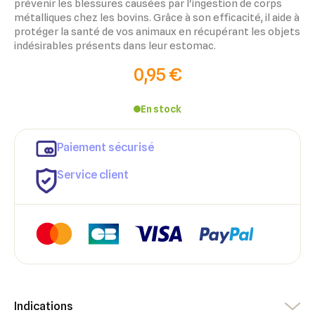
prévenir les blessures causées par l'ingestion de corps
métalliques chez les bovins. Grâce à son efficacité, il aide à
protéger la santé de vos animaux en récupérant les objets
indésirables présents dans leur estomac.
0,95 €
En stock
Paiement sécurisé
Service client
×
×
Indications
Connexion
Créer une liste d'envies