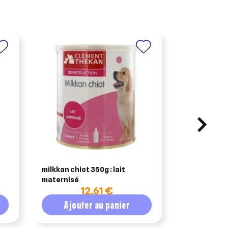
AUDEVARD 
milkkan chiot 350g : lait
pack audev
maternisé
cheval spor
12,61 €
Ajouter au panier
Ajout