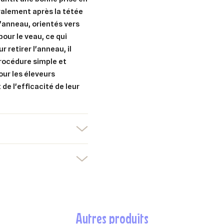
éralement après la tétée
er une liste d'envies
l'anneau, orientés vers
nnexion
pour le veau, ce qui
r retirer l'anneau, il
uter à ma liste d'envies
e la liste d'envies
devez être connecté pour ajouter des produits à votre liste d'envies.
 procédure simple et
our les éleveurs
Créer une nouvelle liste
de l'efficacité de leur
nuler
Connexion
nuler
Créer une liste d'envies
autres produits