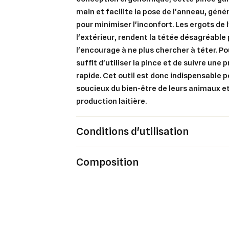
main et facilite la pose de l'anneau, gén
Cré
pour minimiser l'inconfort. Les ergots de 
Co
l'extérieur, rendent la tétée désagréable 
l'encourage à ne plus chercher à téter. Pou
Ajo
Nom d
Vous 
suffit d'utiliser la pince et de suivre une
rapide. Cet outil est donc indispensable p
add_circle_outline
soucieux du bien-être de leurs animaux et 
production laitière.
An
An
Conditions d'utilisation
Composition