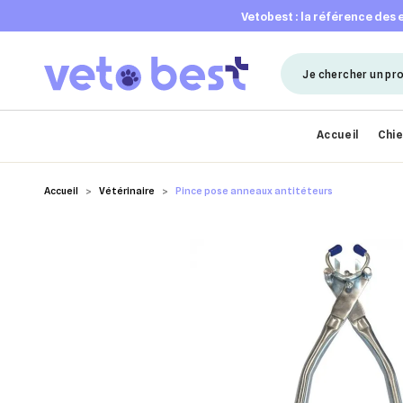
vetobest : la référence des
Accueil
Chi
Accueil
Vétérinaire
Pince pose anneaux antitéteurs