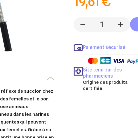
19,61 €
-
+
Paiement sécurisé
Site tenu par des
pharmaciens
Origine des produits
certifiée
u réflexe de succion chez
 des femelles et le bon
 pose anneaux
nneau dans les narines
réquentes qui peuvent
ux femelles. Grâce à sa
antit une bonne prise en