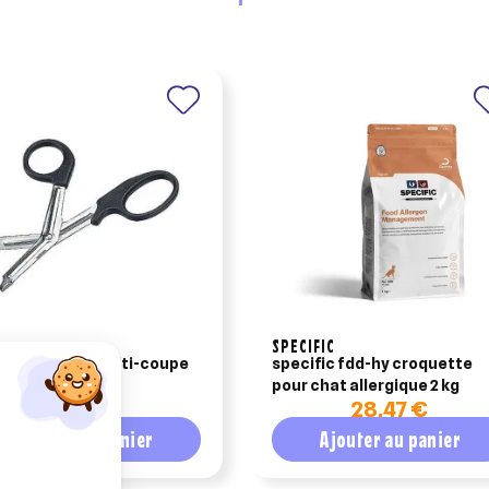
SPECIFIC
au universel multi-coupe
specific fdd-hy croquette
pour chat allergique 2 kg
9,96 €
28,47 €
Ajouter au panier
Ajouter au panier