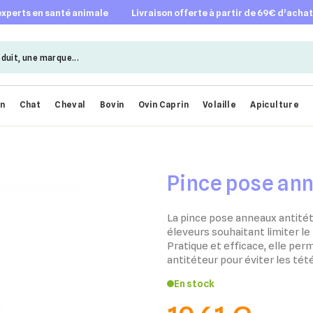
 experts en santé animale
livraison offerte à partir de 69€ d’acha
en
Chat
Cheval
Bovin
Ovin Caprin
Volaille
Apiculture
Pince pose ann
La pince pose anneaux antitéte
éleveurs souhaitant limiter le
Pratique et efficace, elle per
antitéteur pour éviter les té
En stock