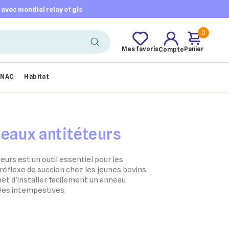
t avec mondial relay et gls
0
Mes favoris
Panier
Compte
NAC
Habitat
eaux antitéteurs
urs est un outil essentiel pour les
 réflexe de succion chez les jeunes bovins.
met d'installer facilement un anneau
tées intempestives.