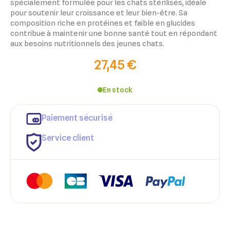
spécialement formulée pour les chats stérilisés, idéale
pour soutenir leur croissance et leur bien-être. Sa
composition riche en protéines et faible en glucides
contribue à maintenir une bonne santé tout en répondant
aux besoins nutritionnels des jeunes chats.
27,45 €
En stock
×
×
Paiement sécurisé
Connexion
Créer une liste d'envies
Service client
×
Ajouter à ma liste d'envies
Vous devez être connecté pour ajouter des produits à votre
Nom de la liste d'envies
liste d'envies.
add_circle_outline
Créer une nouvelle liste
Annuler
Créer une liste d'envies
Annuler
Connexion