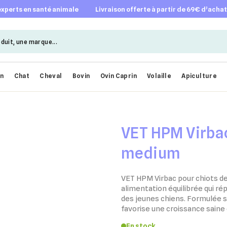
 experts en santé animale
livraison offerte à partir de 69€ d’acha
en
Chat
Cheval
Bovin
Ovin Caprin
Volaille
Apiculture
VET HPM Virbac
medium
VET HPM Virbac pour chiots de
alimentation équilibrée qui ré
des jeunes chiens. Formulée sa
favorise une croissance saine
En stock