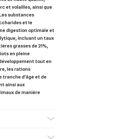
c et volailles, ainsi que
. Les substances
charides et le
er une liste d'envies
nnexion
une digestion optimale et
lytique, incluant un taux
uter à ma liste d'envies
e la liste d'envies
devez être connecté pour ajouter des produits à votre liste d'envies.
ières grasses de 21%,
iots en pleine
Créer une nouvelle liste
r développement tout en
re, les rations
nuler
Connexion
nuler
Créer une liste d'envies
 tranche d'âge et de
nt ainsi aux
animaux de manière