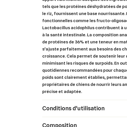
tels que les protéines déshydratées de por
le riz, fournissent une base nourrissante
fonctionnelles comme les fructo-oligosac
Cré
Co
Lactobacillus acidophilus contribuent à 
à la santé intestinale. La composition ana
Ajo
Nom d
Vous 
de protéines de 36% et une teneur en mat
s'ajuste parfaitement aux besoins des ch
add_circle_outline
croissance. Cela permet de soutenir leu
minimisant les risques de surpoids. En out
An
An
quotidiennes recommandées pour chaque
poids sont clairement établies, permetta
propriétaires de chiens de nourrir leurs 
précise et adaptée.
Conditions d'utilisation
Composition