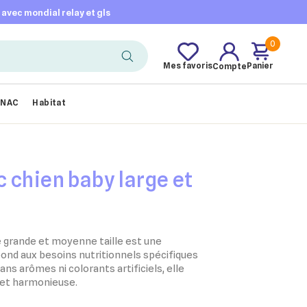
t avec mondial relay et gls
0
Mes favoris
Panier
Compte
NAC
Habitat
 chien baby large et
 grande et moyenne taille est une
pond aux besoins nutritionnels spécifiques
ns arômes ni colorants artificiels, elle
 et harmonieuse.