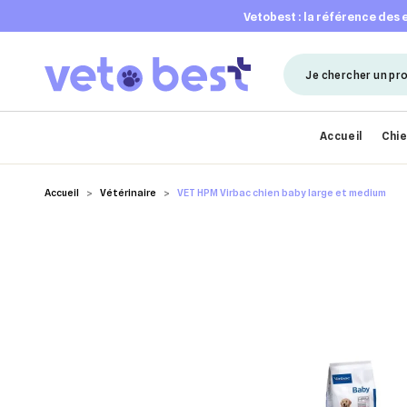
vetobest : la référence des
Accueil
Chi
Accueil
Vétérinaire
VET HPM Virbac chien baby large et medium