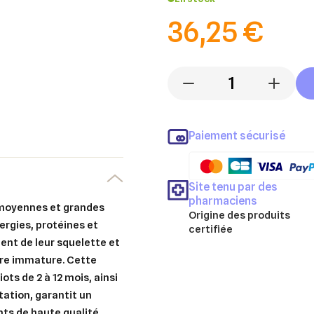
36,25 €
-
+
Paiement sécurisé
Site tenu par des
pharmaciens
s moyennes et grandes
Origine des produits
ergies, protéines et
certifiée
nt de leur squelette et
ore immature. Cette
ts de 2 à 12 mois, ainsi
tation, garantit un
nts de haute qualité,