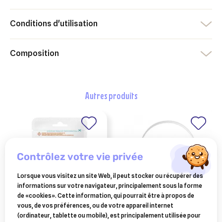
Conditions d'utilisation
Composition
autres produits
contrôlez votre vie privée
Lorsque vous visitez un site Web, il peut stocker ou récupérer des
informations sur votre navigateur, principalement sous la forme
de «cookies». Cette information, qui pourrait être à propos de
vous, de vos préférences, ou de votre appareil internet
TVM
ESC LABORATOIRE
(ordinateur, tablette ou mobile), est principalement utilisée pour
tvm locox tt mini 30
esc laboratoire