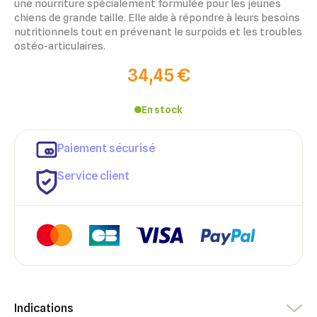
une nourriture spécialement formulée pour les jeunes
chiens de grande taille. Elle aide à répondre à leurs besoins
nutritionnels tout en prévenant le surpoids et les troubles
ostéo-articulaires.
34,45 €
En stock
×
Paiement sécurisé
×
Connexion
Créer une liste d'envies
Service client
×
Ajouter à ma liste d'envies
Vous devez être connecté pour ajouter des produits à votre
Nom de la liste d'envies
liste d'envies.
add_circle_outline
Créer une nouvelle liste
Annuler
Créer une liste d'envies
Annuler
Connexion
Indications