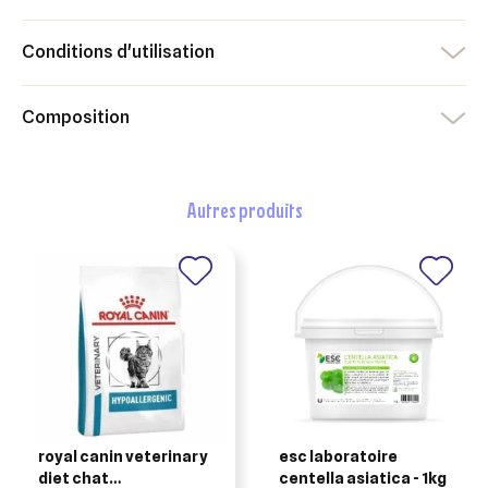
add_circle_outline
Créer une nouvelle liste
Conditions d'utilisation
Annuler
Créer une liste d'envies
Annuler
Connexion
Composition
autres produits
royal canin veterinary
esc laboratoire
diet chat
centella asiatica - 1kg