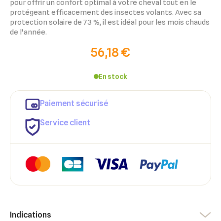
pour offrir un confort optimal à votre cheval tout en le
protégeant efficacement des insectes volants. Avec sa
protection solaire de 73 %, il est idéal pour les mois chauds
de l'année.
56,18 €
En stock
Paiement sécurisé
Service client
×
×
Connexion
Créer une liste d'envies
×
Ajouter à ma liste d'envies
Vous devez être connecté pour ajouter des produits à votre
Nom de la liste d'envies
liste d'envies.
Indications