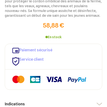
pour protéger le cordon ombilical des animaux de la ferme,
tels que les veaux, agneaux, chevreaux et poulains
nouveau-nés. Sa formule unique assèche et désinfecte,
garantissant un début de vie sain pour les jeunes animaux.
58,88 €
En stock
Paiement sécurisé
Service client
×
×
Connexion
Créer une liste d'envies
Indications