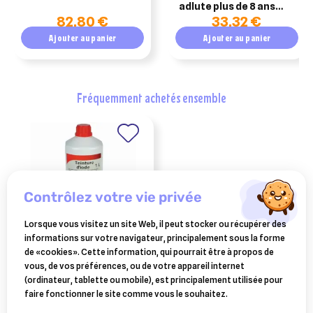
adlute plus de 8 ans
82,80 €
33,32 €
eco recharge 600gr
Ajouter au panier
Ajouter au panier
fréquemment achetés ensemble
contrôlez votre vie privée
Lorsque vous visitez un site Web, il peut stocker ou récupérer des
informations sur votre navigateur, principalement sous la forme
de «cookies». Cette information, qui pourrait être à propos de
SAVETIS
vous, de vos préférences, ou de votre appareil internet
teinture d'iode officinale 1
(ordinateur, tablette ou mobile), est principalement utilisée pour
litre
28,70 €
faire fonctionner le site comme vous le souhaitez.
Ajouter au panier