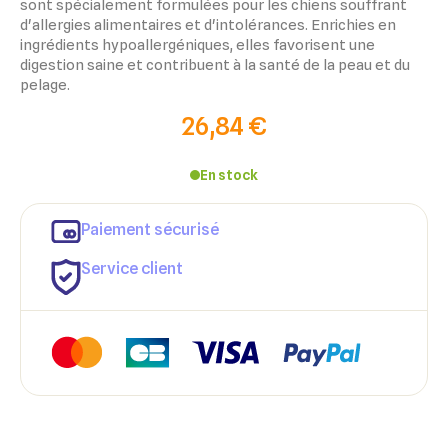
sont spécialement formulées pour les chiens souffrant
d'allergies alimentaires et d'intolérances. Enrichies en
ingrédients hypoallergéniques, elles favorisent une
digestion saine et contribuent à la santé de la peau et du
pelage.
26,84 €
En stock
×
×
Paiement sécurisé
Connexion
Créer une liste d'envies
Service client
×
Ajouter à ma liste d'envies
Vous devez être connecté pour ajouter des produits à votre
Nom de la liste d'envies
liste d'envies.
add_circle_outline
Créer une nouvelle liste
Annuler
Créer une liste d'envies
Annuler
Connexion