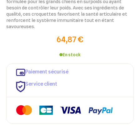
formulée pour les grands chiens en surpoids ou ayant
besoin de contrôler leur poids. Avec ses ingrédients de
qualité, ces croquettes favorisent la santé articulaire et
renforcent le système immunitaire tout en étant
savoureuses.
64,87 €
En stock
×
×
Paiement sécurisé
Connexion
Créer une liste d'envies
Service client
×
Ajouter à ma liste d'envies
Vous devez être connecté pour ajouter des produits à votre
Nom de la liste d'envies
liste d'envies.
add_circle_outline
Créer une nouvelle liste
Annuler
Créer une liste d'envies
Annuler
Connexion