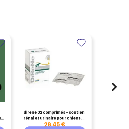
EQUISTRO
direne 32 comprimés – soutien
equistro ex
ur
rénal et urinaire pour chiens et
28,45 €
1
chats