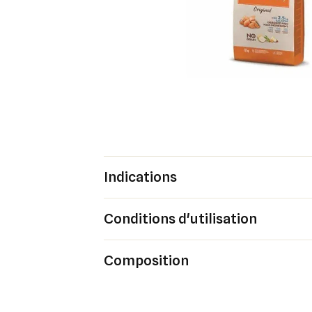
Indications
Cré
Conditions d'utilisation
Co
Ajo
Nom d
Vous 
Composition
add_circle_outline