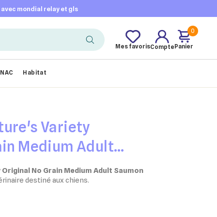
t avec mondial relay et gls
0
Mes favoris
Panier
Compte
NAC
Habitat
ure's Variety
ain Medium Adult
hien
y Original No Grain Medium Adult Saumon
rinaire destiné aux chiens.