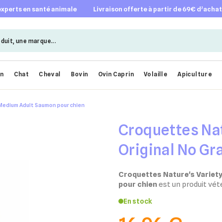
 experts en santé animale
livraison offerte à partir de 69€ d’acha
en
Chat
Cheval
Bovin
Ovin Caprin
Volaille
Apiculture
 Medium Adult Saumon pour chien
Croquettes Nat
Original No Gr
Saumon pour c
Croquettes Nature's Variet
pour chien
est un produit vété
En stock