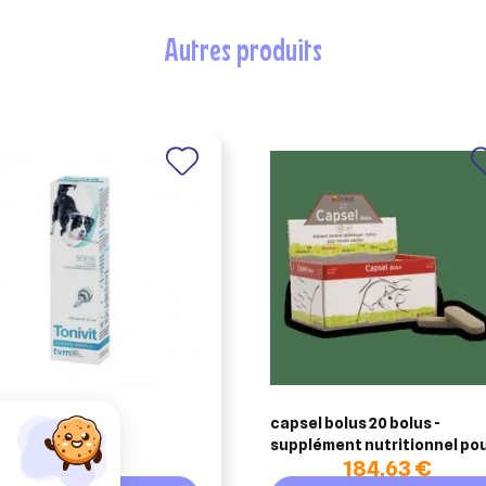
nuler
Connexion
nuler
Créer une liste d'envies
autres produits
vit 25 ml
capsel bolus 20 bolus -
supplément nutritionnel po
13,15 €
184,63 €
bovins