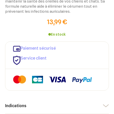
maintenir la santé des oreilles de vos chiens et chats. Sa
formule naturelle aide à éliminer le cérumen tout en
prévenant les infections auriculaires.
13,99 €
En stock
Paiement sécurisé
×
×
Connexion
Créer une liste d'envies
Service client
×
Ajouter à ma liste d'envies
Vous devez être connecté pour ajouter des produits à votre
Nom de la liste d'envies
liste d'envies.
add_circle_outline
Créer une nouvelle liste
Annuler
Créer une liste d'envies
Annuler
Connexion
Indications