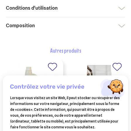
Conditions d'utilisation
Composition
autres produits
contrôlez votre vie privée
Lorsque vous visitez un site Web, il peut stocker ou récupérer des
informations sur votre navigateur, principalement sous la forme
de «cookies». Cette information, qui pourrait être à propos de
vous, de vos préférences, ou de votre appareil internet
HORSE MASTER
PURINA
(ordinateur, tablette ou mobile), est principalement utilisée pour
gastrix horse master
purina pro plan
faire fonctionner le site comme vous le souhaitez.
1.89 l
croquettes liveclear