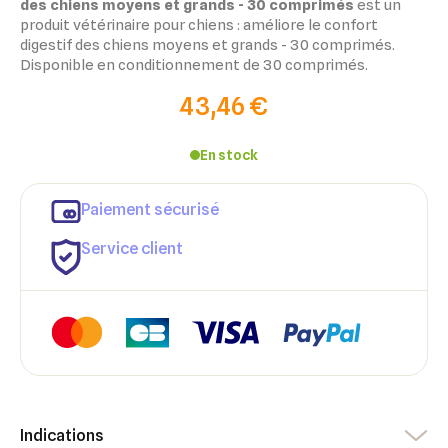
des chiens moyens et grands - 30 comprimés
est un
produit vétérinaire pour chiens : améliore le confort
digestif des chiens moyens et grands - 30 comprimés.
Disponible en conditionnement de 30 comprimés.
43,46 €
En stock
×
Paiement sécurisé
×
Connexion
Créer une liste d'envies
Service client
×
Ajouter à ma liste d'envies
Vous devez être connecté pour ajouter des produits à votre
Nom de la liste d'envies
liste d'envies.
add_circle_outline
Créer une nouvelle liste
Annuler
Créer une liste d'envies
Annuler
Connexion
Indications