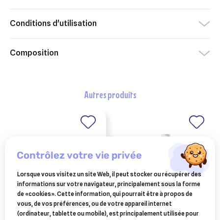
Conditions d'utilisation
Composition
autres produits
contrôlez votre vie privée
Lorsque vous visitez un site Web, il peut stocker ou récupérer des
informations sur votre navigateur, principalement sous la forme
de «cookies». Cette information, qui pourrait être à propos de
vous, de vos préférences, ou de votre appareil internet
pistolet doseur pour
keriox shampoing
(ordinateur, tablette ou mobile), est principalement utilisée pour
drogage des ovins et
entretien - flacon de