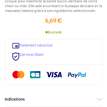
conçue pour maintenir la santé bucco-dentaire de votre
chien ou chat. Elle aide à combattre la plaque dentaire et la
mauvaise haleine grâce à ses ingrédients sélectionnés.
6,69 €
En stock
Paiement sécurisé
×
×
Connexion
Créer une liste d'envies
Service client
×
Ajouter à ma liste d'envies
Vous devez être connecté pour ajouter des produits à votre
Nom de la liste d'envies
liste d'envies.
add_circle_outline
Créer une nouvelle liste
Annuler
Créer une liste d'envies
Annuler
Connexion
Indications