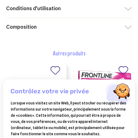
Conditions d'utilisation
Composition
autres produits
contrôlez votre vie privée
Lorsque vous visitez un site Web, il peut stocker ou récupérer des
informations sur votre navigateur, principalement sous la forme
de «cookies». Cette information, qui pourrait être à propos de
vous, de vos préférences, ou de votre appareil internet
VÉTOQUINOL
FRONTLINE
(ordinateur, tablette ou mobile), est principalement utilisée pour
calf lyte plus 1 sachets
frontline tri-act chiens
faire fonctionner le site comme vous le souhaitez.
90 gr
2-5 kg 3 pipettes (exp