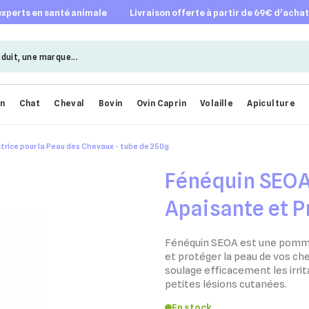
 experts en santé animale
livraison offerte à partir de 69€ d’acha
en
Chat
Cheval
Bovin
Ovin Caprin
Volaille
Apiculture
rice pour la Peau des Chevaux - tube de 250g
Fénéquin SEO
Apaisante et P
Peau des Cheva
Fénéquin SEOA est une pomma
et protéger la peau de vos che
soulage efficacement les irrita
petites lésions cutanées.
En stock