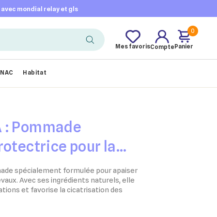
t avec mondial relay et gls
0
Mes favoris
Panier
Compte
NAC
Habitat
A : Pommade
rotectrice pour la
ux - tube de 250g
de spécialement formulée pour apaiser
vaux. Avec ses ingrédients naturels, elle
tions et favorise la cicatrisation des