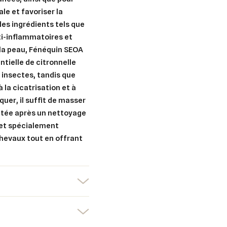
le et favoriser la
des ingrédients tels que
ti-inflammatoires et
t la peau, Fénéquin SEOA
entielle de citronnelle
 insectes, tandis que
 la cicatrisation et à
quer, il suffit de masser
er une liste d'envies
tée après un nettoyage
nnexion
 et spécialement
chevaux tout en offrant
uter à ma liste d'envies
e la liste d'envies
devez être connecté pour ajouter des produits à votre liste d'envies.
Créer une nouvelle liste
nuler
Connexion
nuler
Créer une liste d'envies