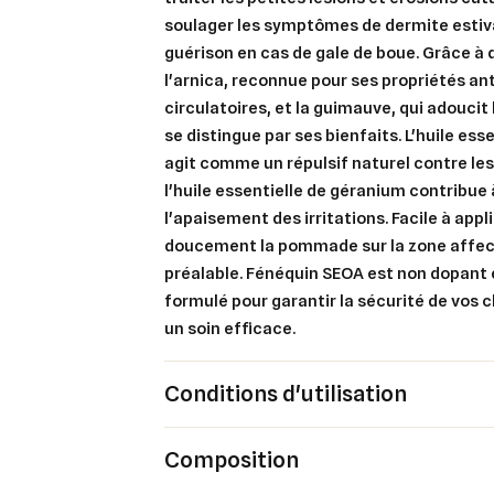
soulager les symptômes de dermite estiva
guérison en cas de gale de boue. Grâce à 
l'arnica, reconnue pour ses propriétés an
circulatoires, et la guimauve, qui adouci
se distingue par ses bienfaits. L'huile ess
agit comme un répulsif naturel contre les
l'huile essentielle de géranium contribue à
l'apaisement des irritations. Facile à appli
Cré
doucement la pommade sur la zone affec
Co
préalable. Fénéquin SEOA est non dopant
formulé pour garantir la sécurité de vos 
Ajo
Nom d
Vous 
un soin efficace.
add_circle_outline
Conditions d'utilisation
An
An
Composition