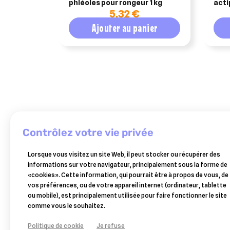
phléoles pour rongeur 1 kg
acti
5,32 €
Ajouter au panier
contrôlez votre vie privée
OSALIA
ESC
ESC
ESC
Lorsque vous visitez un site Web, il peut stocker ou récupérer des
carbovital
LABORATOIRE
LABORATOIRE
LABORATOIRE
informations sur votre navigateur, principalement sous la forme de
esc
esc
esc
125ml
«cookies». Cette information, qui pourrait être à propos de vous, de
laboratoire
laboratoire
laboratoire
13,57 €
25,50 €
29,80 €
30,60 €
vos préférences, ou de votre appareil internet (ordinateur, tablette
bardane
gaillet
equicarbocel
ou mobile), est principalement utilisée pour faire fonctionner le site
plante
gratteron
diarrhée
Ajouter au panier
Ajouter au panier
Ajouter au panier
Ajouter au panier
comme vous le souhaitez.
pure
irritations
cheval
affections
cutanées
500g
Politique de cookie
Je refuse
cutanées
1kg