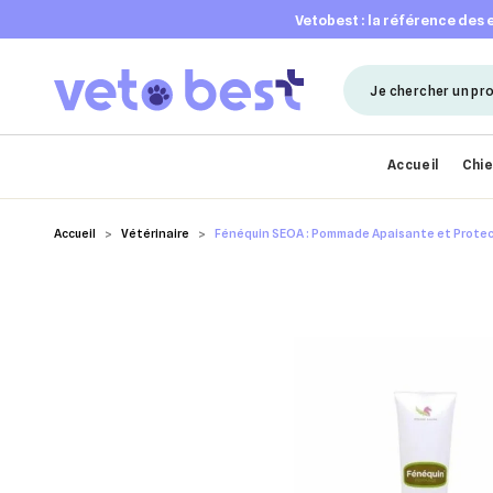
vetobest : la référence des
Accueil
Chi
Accueil
Vétérinaire
Fénéquin SEOA : Pommade Apaisante et Protect