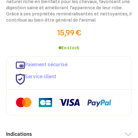
naturel riche en bienfaits pour les chevaux, favorisant une
digestion saine et améliorant l'apparence de leur robe.
Grâce à ses propriétés reminéralisantes et nettoyantes, il
contribue au bien-être général de l'animal.
15,99 €
En stock
×
Paiement sécurisé
×
Connexion
Créer une liste d'envies
Service client
×
Ajouter à ma liste d'envies
Vous devez être connecté pour ajouter des produits à votre
Nom de la liste d'envies
liste d'envies.
add_circle_outline
Créer une nouvelle liste
Annuler
Créer une liste d'envies
Annuler
Connexion
Indications