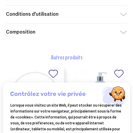
Conditions d'utilisation
Composition
autres produits
contrôlez votre vie privée
Lorsque vous visitez un site Web, il peut stocker ou récupérer des
informations sur votre navigateur, principalement sous la forme
de «cookies». Cette information, qui pourrait être à propos de
vous, de vos préférences, ou de votre appareil internet
ESC LABORATOIRE
ESC LABORATOIRE
(ordinateur, tablette ou mobile), est principalement utilisée pour
esc laboratoire
esc laboratoire ice