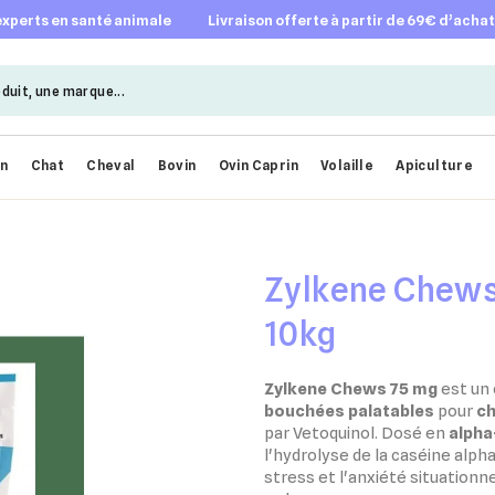
 experts en santé animale
livraison offerte à partir de 69€ d’acha
en
Chat
Cheval
Bovin
Ovin Caprin
Volaille
Apiculture
Zylkene Chews
10kg
Zylkene Chews 75 mg
est un
bouchées palatables
pour
ch
par Vetoquinol. Dosé en
alpha
l'hydrolyse de la caséine alpha-
stress et l'anxiété situation