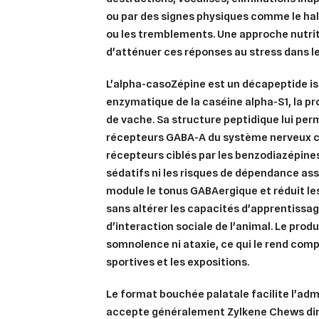
ou par des signes physiques comme le hal
ou les tremblements. Une approche nutrit
d'atténuer ces réponses au stress dans le
L'alpha-casoZépine est un décapeptide is
enzymatique de la caséine alpha-S1, la pro
de vache. Sa structure peptidique lui perm
récepteurs GABA-A du système nerveux c
récepteurs ciblés par les benzodiazépine
Cré
sédatifs ni les risques de dépendance ass
Co
module le tonus GABAergique et réduit l
Ajo
Nom d
sans altérer les capacités d'apprentissag
Vous 
d'interaction sociale de l'animal. Le produ
add_circle_outline
somnolence ni ataxie, ce qui le rend comp
sportives et les expositions.
An
An
Le format bouchée palatale facilite l'admi
accepte généralement Zylkene Chews di