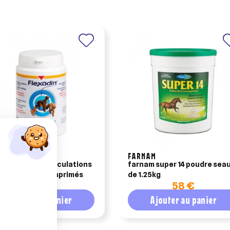
OQUINOL
FARNAM
adin soutien articulations
farnam super 14 poudre sea
n et chat 90 comprimés
de 1.25kg
54,65 €
58 €
Ajouter au panier
Ajouter au panier