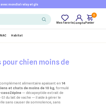
t avec mondial relay et gls
0
Mes favoris
Panier
Compte
NAC
Habitat
 pour chien moins de
 complément alimentaire apaisant en
14
iens et chats de moins de 10 kg
, formulé
-casoZépine
— décapeptide extrait de
S1 du lait de vache — il aide à gérer le
nelle sans causer de somnolence, sans