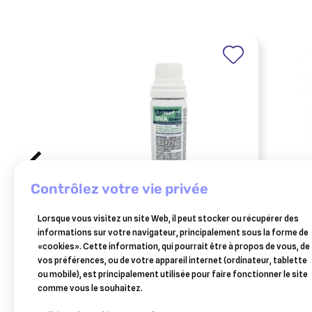
contrôlez votre vie privée
VÉT
Lorsque vous visitez un site Web, il peut stocker ou récupérer des
axisurf dva monodose -
flex
informations sur votre navigateur, principalement sous la forme de
solution complète pour la
chie
«cookies». Cette information, qui pourrait être à propos de vous, de
21,69 €
désinfection des surfaces
vos préférences, ou de votre appareil internet (ordinateur, tablette
Ajouter au panier
ou mobile), est principalement utilisée pour faire fonctionner le site
comme vous le souhaitez.