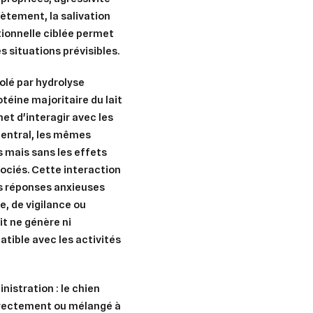
ètement, la salivation
ionnelle ciblée permet
s situations prévisibles.
olé par hydrolyse
téine majoritaire du lait
et d'interagir avec les
entral, les mêmes
s mais sans les effets
er une liste d'envies
ociés. Cette interaction
nnexion
es réponses anxieuses
uter à ma liste d'envies
e la liste d'envies
e, de vigilance ou
devez être connecté pour ajouter des produits à votre liste d'envies.
it ne génère ni
atible avec les activités
Créer une nouvelle liste
nuler
Connexion
nuler
Créer une liste d'envies
nistration : le chien
rectement ou mélangé à