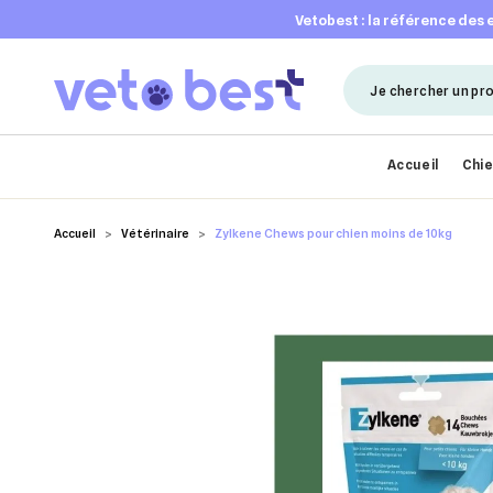
vetobest : la référence des
Accueil
Chi
Accueil
Vétérinaire
Zylkene Chews pour chien moins de 10kg