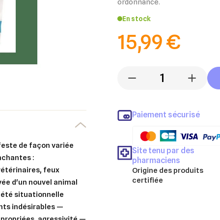
ordonnance.
En stock
15,99 €
-
+
Paiement sécurisé
ifeste de façon variée
Site tenu par des
enchantes :
pharmaciens
étérinaires, feux
Origine des produits
certifiée
vée d'un nouvel animal
iété situationnelle
ts indésirables —
ppropriées, agressivité —