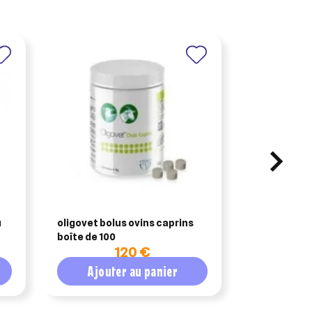
u
oligovet bolus ovins caprins
actiplant' –
boîte de 100
hygiène inte
120 €
1
Ajouter au panier
Ajout