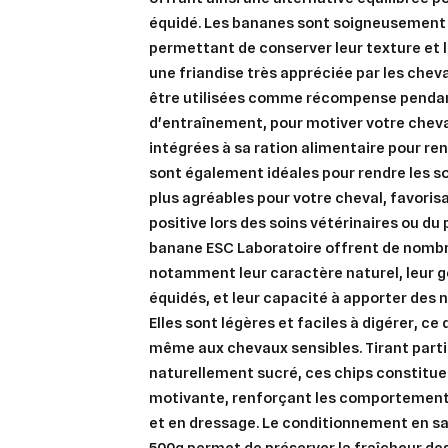
équidé. Les bananes sont soigneusement
permettant de conserver leur texture et le
une friandise très appréciée par les chev
être utilisées comme récompense pendan
d'entraînement, pour motiver votre cheva
intégrées à sa ration alimentaire pour ren
sont également idéales pour rendre les s
Cré
plus agréables pour votre cheval, favoris
Co
positive lors des soins vétérinaires ou du
Ajo
banane ESC Laboratoire offrent de nomb
Nom d
Vous 
notamment leur caractère naturel, leur g
équidés, et leur capacité à apporter des 
add_circle_outline
Elles sont légères et faciles à digérer, ce
An
même aux chevaux sensibles. Tirant parti
An
naturellement sucré, ces chips constit
motivante, renforçant les comportements
et en dressage. Le conditionnement en s
500g permet de préserver la fraîcheur des