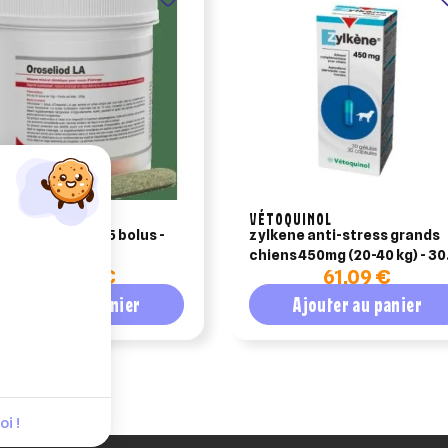
VÉTOQUINOL
eliod la pot de 25 bolus -
zylkene anti-stress grands
avet
chiens 450mg (20-40 kg) - 30
123,36 €
61,09 €
gellules pochette
Ajouter au panier
Ajouter au panier
i !