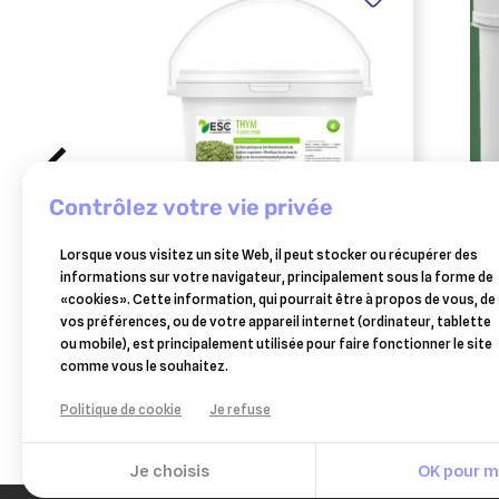
contrôlez votre vie privée
ESC LABORATOIRE
Lorsque vous visitez un site Web, il peut stocker ou récupérer des
esc laboratoire thym
oros
informations sur votre navigateur, principalement sous la forme de
respiration cheval 1kg
oct
«cookies». Cette information, qui pourrait être à propos de vous, de
20,50 €
vos préférences, ou de votre appareil internet (ordinateur, tablette
Ajouter au panier
ou mobile), est principalement utilisée pour faire fonctionner le site
comme vous le souhaitez.
Politique de cookie
Je refuse
Je choisis
OK pour mo