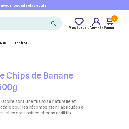
t avec mondial relay et gls
0
Mes favoris
Panier
Compte
NAC
Habitat
re Chips de Banane
500g
atoire sont une friandise naturelle et
idéale pour les récompenser. Fabriquées à
, elles sont saines et sans additifs.