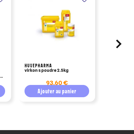
HUVEPHARMA
virkon s poudre 2.5kg
esc laborat
prairie – fr
93,60 €
de prairie e
Ajouter au panier
Ajout