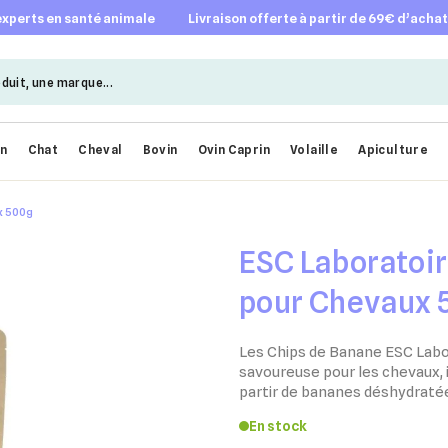
 experts en santé animale
livraison offerte à partir de 69€ d’acha
en
Chat
Cheval
Bovin
Ovin Caprin
Volaille
Apiculture
x 500g
ESC Laboratoi
pour Chevaux 
Les Chips de Banane ESC Labor
savoureuse pour les chevaux, 
partir de bananes déshydratées
En stock