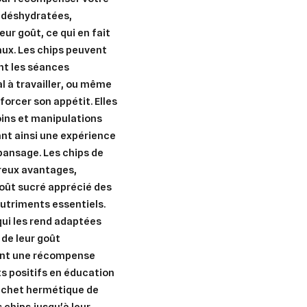
 déshydratées,
ur goût, ce qui en fait
aux. Les chips peuvent
t les séances
l à travailler, ou même
forcer son appétit. Elles
oins et manipulations
er une liste d'envies
ant ainsi une expérience
nnexion
 pansage. Les chips de
uter à ma liste d'envies
reux avantages,
e la liste d'envies
devez être connecté pour ajouter des produits à votre liste d'envies.
oût sucré apprécié des
nutriments essentiels.
Créer une nouvelle liste
 qui les rend adaptées
nuler
Connexion
 de leur goût
nuler
Créer une liste d'envies
uent une récompense
 positifs en éducation
achet hermétique de
 chips jusqu'à leur