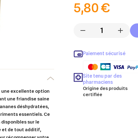
5,80 €
-
+
Paiement sécurisé
Site tenu par des
pharmaciens
Origine des produits
 une excellente option
certifiée
ant une friandise saine
 bananes déshydratées,
triments essentiels. Ce
 disponibles sur le
et de tout additif,
pour récompenser votre