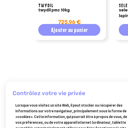
TWYDIL
SELE
twydil pmc 10kg
sele
lapi
725,96 €
Ajouter au panier
contrôlez votre vie privée
OSALIA
CEVA
vit'i
SANTE
Lorsque vous visitez un site Web, il peut stocker ou récupérer des
ANIMALE
5
informations sur votre navigateur, principalement sous la forme de
milbeguard
bleu
«cookies». Cette information, qui pourrait être à propos de vous, de
duo
chien
33,32 €
8,99 €
vos préférences, ou de votre appareil internet (ordinateur, tablette
chats
chat