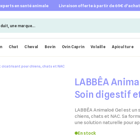
 experts en santé animale
livraison offerte à partir de 69€ d’acha
en
Chat
Cheval
Bovin
Ovin Caprin
Volaille
Apiculture
t cicatrisant pour chiens, chats et NAC
LABBÊA Animalo
Soin digestif e
chiens, chats 
LABBÊA Animaloé Gel est un so
chiens, chats et NAC. Sa formu
une solution naturelle pour apa
En stock