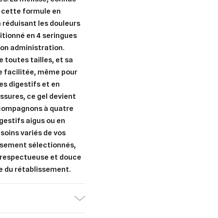
 cette formule en
 réduisant les douleurs
ditionné en 4 seringues
son administration.
 toutes tailles, et sa
e facilitée, même pour
es digestifs et en
ssures, ce gel devient
s compagnons à quatre
gestifs aigus ou en
er une liste d'envies
nnexion
esoins variés de vos
usement sélectionnés,
uter à ma liste d'envies
e la liste d'envies
 respectueuse et douce
devez être connecté pour ajouter des produits à votre liste d'envies.
e du rétablissement.
Créer une nouvelle liste
nuler
Connexion
nuler
Créer une liste d'envies