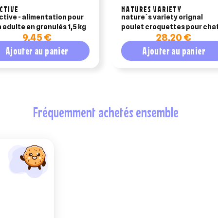
CTIVE
NATURES VARIETY
ctive - alimentation pour
nature´s variety orignal
n adulte en granulés 1,5 kg
poulet croquettes pour cha
9,45 €
28,20 €
adulte 3kg
Ajouter au panier
Ajouter au panier
fréquemment achetés ensemble