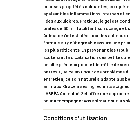
pour ses propriétés calmantes, complète
apaisant les inflammations internes et en
liées aux ulcères. Pratique, le gel est con
orales de 30 ml, facilitant son dosage et 
Animaloé Gel est idéal pour les animaux de
formule au goût agréable assure une pris
les plus réticents. En prévenant les troubl
soutenant la cicatrisation des petites ble
un allié précieux pour le bien-être de vo
pattes. Que ce soit pour des problèmes di
Cré
Co
entretien, ce soin naturel s'adapte aux b
animaux. Grâce à ses ingrédients soigne
Ajo
Nom d
LABBÊA Animaloé Gel offre une approche
Vous 
pour accompagner vos animaux sur la voi
add_circle_outline
Conditions d'utilisation
An
An