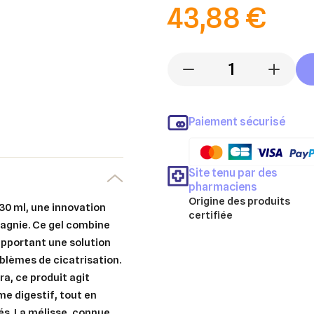
43,88 €
-
+
Paiement sécurisé
Site tenu par des
pharmaciens
Origine des produits
30 ml, une innovation
certifiée
pagnie. Ce gel combine
 apportant une solution
oblèmes de cicatrisation.
a, ce produit agit
e digestif, tout en
tés. La mélisse, connue