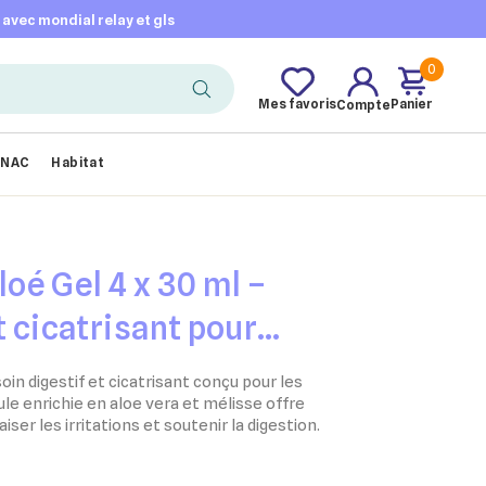
t avec mondial relay et gls
0
Mes favoris
Panier
Compte
NAC
Habitat
é Gel 4 x 30 ml –
t cicatrisant pour
et NAC
in digestif et cicatrisant conçu pour les
le enrichie en aloe vera et mélisse offre
iser les irritations et soutenir la digestion.