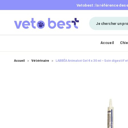
vetobest : la référence des
Accueil
Chi
Accueil
Vétérinaire
LABBÊA Animaloé Gel 4 x 30 ml – Soin digestif e