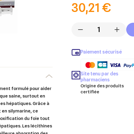
30,21 €
-
+
Paiement sécurisé
Site tenu par des
pharmaciens
Origine des produits
ement formulé pour aider
certifiée
que saine, surtout en
les hépatiques. Grâce à
 en silymarine, ce
xification du foie tout
épatiques. Les lécithines
illeure absorption des