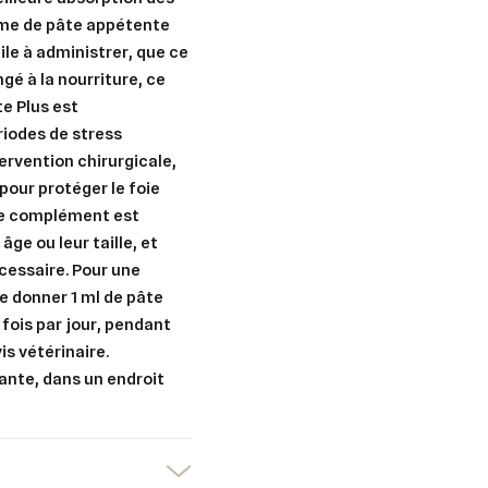
rme de pâte appétente
ile à administrer, que ce
é à la nourriture, ce
te Plus est
iodes de stress
er une liste d'envies
ervention chirurgicale,
nnexion
our protéger le foie
uter à ma liste d'envies
e la liste d'envies
 Ce complément est
devez être connecté pour ajouter des produits à votre liste d'envies.
âge ou leur taille, et
écessaire. Pour une
Créer une nouvelle liste
de donner 1 ml de pâte
nuler
Connexion
 fois par jour, pendant
nuler
Créer une liste d'envies
is vétérinaire.
ante, dans un endroit