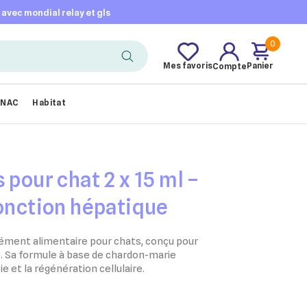
t avec mondial relay et gls
0
Mes favoris
Panier
Compte
NAC
Habitat
 pour chat 2 x 15 ml –
fonction hépatique
ément alimentaire pour chats, conçu pour
e. Sa formule à base de chardon-marie
ie et la régénération cellulaire.