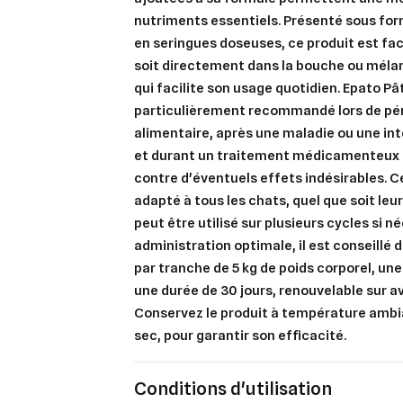
nutriments essentiels. Présenté sous fo
en seringues doseuses, ce produit est fac
soit directement dans la bouche ou mélang
qui facilite son usage quotidien. Epato Pâ
particulièrement recommandé lors de pér
Cré
alimentaire, après une maladie ou une int
Co
et durant un traitement médicamenteux p
Ajo
Nom d
contre d'éventuels effets indésirables.
Vous 
adapté à tous les chats, quel que soit leur 
add_circle_outline
peut être utilisé sur plusieurs cycles si n
administration optimale, il est conseillé 
An
par tranche de 5 kg de poids corporel, une
An
une durée de 30 jours, renouvelable sur av
Conservez le produit à température ambi
sec, pour garantir son efficacité.
Conditions d'utilisation