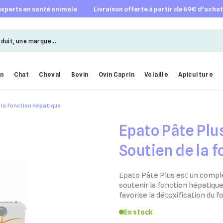
 experts en santé animale
livraison offerte à partir de 69€ d’acha
en
Chat
Cheval
Bovin
Ovin Caprin
Volaille
Apiculture
e la fonction hépatique
Epato Pâte Plus
Soutien de la 
Epato Pâte Plus est un compl
soutenir la fonction hépatiqu
favorise la détoxification du fo
En stock