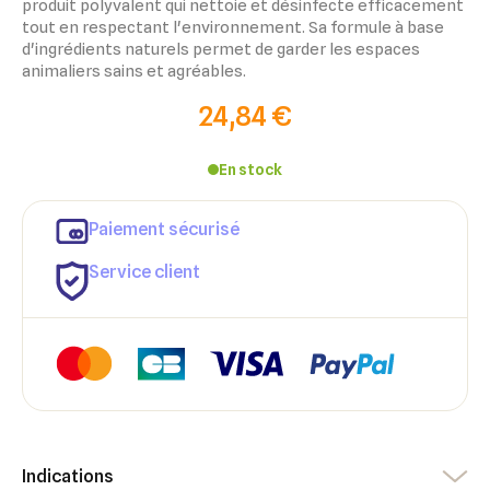
produit polyvalent qui nettoie et désinfecte efficacement
tout en respectant l'environnement. Sa formule à base
d'ingrédients naturels permet de garder les espaces
animaliers sains et agréables.
24,84 €
En stock
×
Paiement sécurisé
×
Connexion
Créer une liste d'envies
Service client
×
Ajouter à ma liste d'envies
Vous devez être connecté pour ajouter des produits à votre
Nom de la liste d'envies
liste d'envies.
add_circle_outline
Créer une nouvelle liste
Annuler
Créer une liste d'envies
Annuler
Connexion
Indications