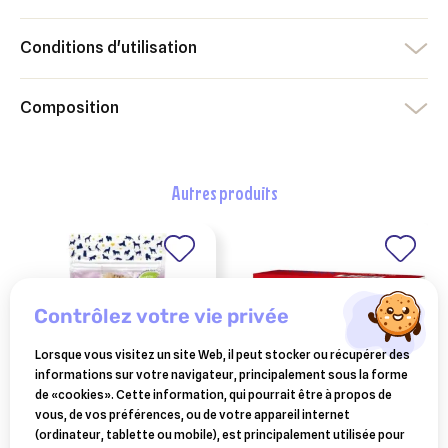
Conditions d'utilisation
Composition
autres produits
contrôlez votre vie privée
Lorsque vous visitez un site Web, il peut stocker ou récupérer des
informations sur votre navigateur, principalement sous la forme
de «cookies». Cette information, qui pourrait être à propos de
vous, de vos préférences, ou de votre appareil internet
proden plaqueoff
KRKA
(ordinateur, tablette ou mobile), est principalement utilisée pour
fyperix spot on petits
dental croq' spécial