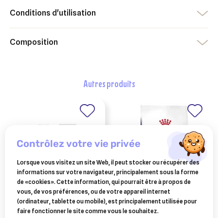
Conditions d'utilisation
Composition
autres produits
contrôlez votre vie privée
Lorsque vous visitez un site Web, il peut stocker ou récupérer des
informations sur votre navigateur, principalement sous la forme
de «cookies». Cette information, qui pourrait être à propos de
vous, de vos préférences, ou de votre appareil internet
mp labo phytobiovet
royal canin expert chat
(ordinateur, tablette ou mobile), est principalement utilisée pour
spray réparateur
neutered satiety
faire fonctionner le site comme vous le souhaitez.
cutané bio pour chien
balance - 3,5 kg