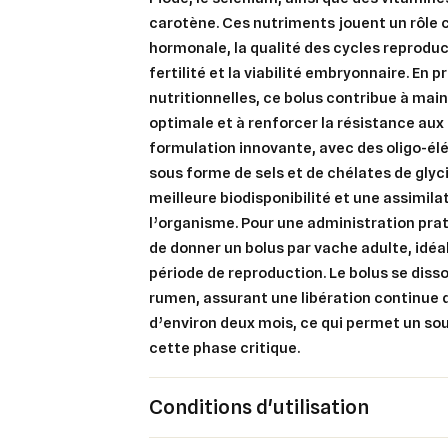
carotène. Ces nutriments jouent un rôle c
hormonale, la qualité des cycles reproduct
fertilité et la viabilité embryonnaire. En
Cré
nutritionnelles, ce bolus contribue à mai
Co
optimale et à renforcer la résistance aux
Ajo
formulation innovante, avec des oligo-él
Nom d
Vous 
sous forme de sels et de chélates de glyc
meilleure biodisponibilité et une assimila
add_circle_outline
l’organisme. Pour une administration pra
An
de donner un bolus par vache adulte, idé
An
période de reproduction. Le bolus se diss
rumen, assurant une libération continue 
d’environ deux mois, ce qui permet un so
cette phase critique.
Conditions d'utilisation