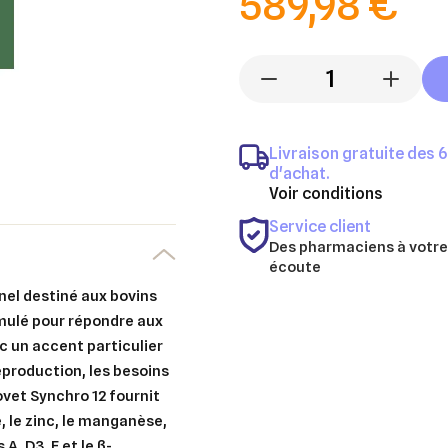
589,98 €
-
+
Livraison gratuite des 
d'achat.
Voir conditions
Service client
Des pharmaciens à votre
écoute
nnel destiné aux bovins
mulé pour répondre aux
c un accent particulier
eproduction, les besoins
vet Synchro 12 fournit
, le zinc, le manganèse,
A, D3, E et le ß-