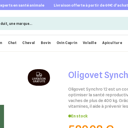
 experts en santé animale
livraison offerte à partir de 69€ d’acha
en
Chat
Cheval
Bovin
Ovin Caprin
Volaille
Apiculture
Oligovet Synch
LIVRAISON
GRATUITE
Oligovet Synchro 12 est un c
optimiser la santé reproductiv
vaches de plus de 400 kg. Grâ
vitamines, il aide à prévenir le
En stock