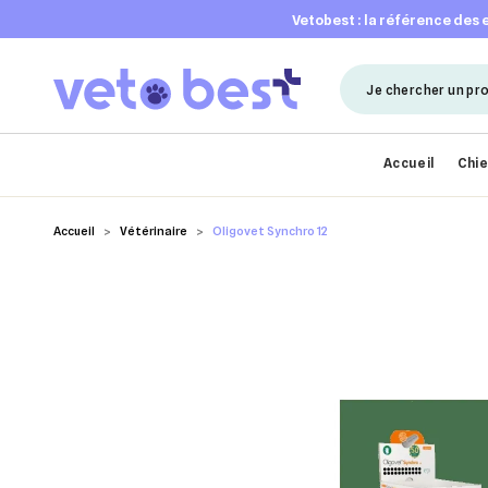
vetobest : la référence des
Accueil
Chi
Accueil
Vétérinaire
Oligovet Synchro 12