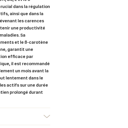
rucial dans la régulation
ifs, ainsi que dans la
 prévenant les carences
er une liste d'envies
ntenir une productivité
nnexion
 maladies. Sa
uter à ma liste d'envies
éments et le ß-carotène
e la liste d'envies
devez être connecté pour ajouter des produits à votre liste d'envies.
ine, garantit une
tion efficace par
Créer une nouvelle liste
tique, il est recommandé
nuler
Connexion
alement un mois avant la
nuler
Créer une liste d'envies
out lentement dans le
des actifs sur une durée
utien prolongé durant