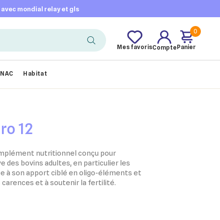
t avec mondial relay et gls
0
Mes favoris
Panier
Compte
NAC
Habitat
ro 12
omplément nutritionnel conçu pour
e des bovins adultes, en particulier les
ce à son apport ciblé en oligo-éléments et
s carences et à soutenir la fertilité.