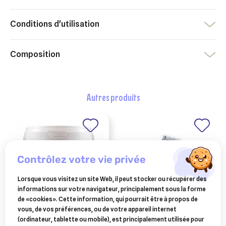
Conditions d'utilisation
Composition
autres produits
contrôlez votre vie privée
Lorsque vous visitez un site Web, il peut stocker ou récupérer des
informations sur votre navigateur, principalement sous la forme
de «cookies». Cette information, qui pourrait être à propos de
vous, de vos préférences, ou de votre appareil internet
HORSE MASTER
aiguille triple biseaux à
(ordinateur, tablette ou mobile), est principalement utilisée pour
glue'n trap horse
usage multiple