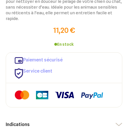
pour nettoyer en douceur le pelage de votre chien ou chat,
sans nécessiter d'eau. Idéale pour les animaux sensibles
ou réticents à l'eau, elle permet un entretien facile et
rapide.
11,20 €
En stock
×
Paiement sécurisé
×
Connexion
Créer une liste d'envies
Service client
×
Ajouter à ma liste d'envies
Vous devez être connecté pour ajouter des produits à votre
Nom de la liste d'envies
liste d'envies.
add_circle_outline
Créer une nouvelle liste
Annuler
Créer une liste d'envies
Annuler
Connexion
Indications