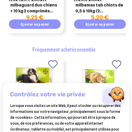
milbeguard duo chiens
milbemax tab chiots de
+ 10 kg 2 comprimés
0,5 à 10kg (2
9,25 €
5,20 €
(anciennement
comprimés)
milbactor)
Ajouter au panier
Ajouter au panier
fréquemment achetés ensemble
contrôlez votre vie privée
Lorsque vous visitez un site Web, il peut stocker ou récupérer des
informations sur votre navigateur, principalement sous la forme
VÉTOQUINOL
VÉTOQUINOL
de «cookies». Cette information, qui pourrait être à propos de
drontal xl 2 comprimés
drontal chat duo vermifuge
vous, de vos préférences, ou de votre appareil internet
(pochettes)
4 comprimés
(ordinateur, tablette ou mobile), est principalement utilisée pour