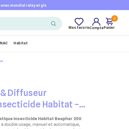
t avec mondial relay et gls
0
Mes favoris
Panier
Compte
NAC
Habitat
ml
& Diffuseur
secticide Habitat –
tique Insecticide Habitat Beaphar 250
à double usage, manuel et automatique,