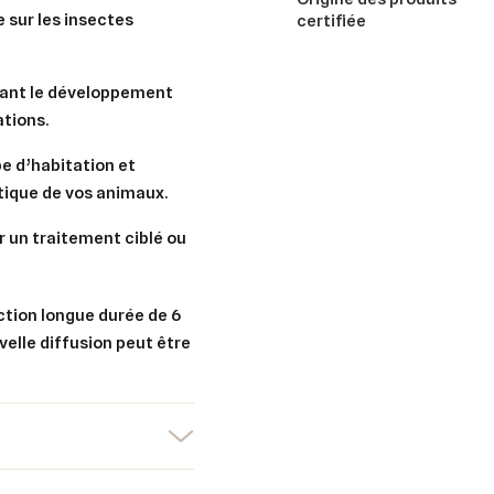
sur les insectes
certifiée
nt le développement
ations.
er une liste d'envies
nnexion
e d’habitation et
uter à ma liste d'envies
ique de vos animaux.
e la liste d'envies
devez être connecté pour ajouter des produits à votre liste d'envies.
ur un traitement ciblé ou
Créer une nouvelle liste
nuler
Connexion
nuler
Créer une liste d'envies
ction longue durée de 6
velle diffusion peut être