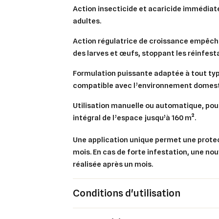
Action insecticide et acaricide
immédiate 
adultes.
Action régulatrice de croissance
empêcha
des larves et œufs, stoppant les réinfest
Cré
Co
Formulation puissante
adaptée à tout typ
Ajo
compatible avec l’environnement domest
Nom d
Vous 
Utilisation manuelle ou automatique
, po
add_circle_outline
intégral de l’espace jusqu’à 160 m².
An
An
Une application unique permet une
prote
mois
. En cas de forte infestation, une nou
réalisée après un mois.
Conditions d'utilisation