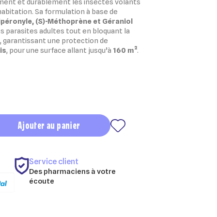
ment et durablement les insectes volants
abitation. Sa formulation à base de
péronyle, (S)-Méthoprène et Géraniol
 parasites adultes tout en bloquant la
, garantissant une protection de
is
, pour une surface allant jusqu’à
160 m²
.
Ajouter au panier
Service client
Des pharmaciens à votre
écoute