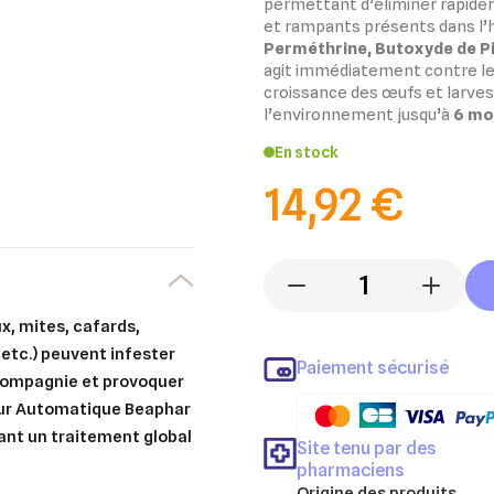
permettant d’éliminer rapide
et rampants présents dans l’h
Perméthrine, Butoxyde de Pi
agit immédiatement contre les
croissance des œufs et larves
l’environnement jusqu’à
6 mo
En stock
14,92 €
-
+
x, mites, cafards,
 etc.) peuvent infester
Paiement sécurisé
compagnie et provoquer
eur Automatique Beaphar
ant un traitement global
Site tenu par des
pharmaciens
Origine des produits