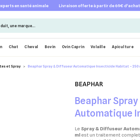
 experts en santé animale
livraison offerte à partir de 69€ d’acha
en
Chat
Cheval
Bovin
Ovin Caprin
Volaille
Apiculture
tes et Spray
Beaphar Spray & Diffuseur Automatique Insecticide Habitat – 250 
BEAPHAR
Beaphar Spray 
Automatique In
250 ml
Le
Spray & Diffuseur Automa
ml
est un traitement complet 