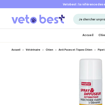
vetobest : la référence des
Accueil
Chi
Accueil
Vétérinaire
Chien
Anti Puces et Tiques Chien
Pipet