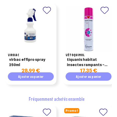
VIRBAC
VÉTOQUINOL
virbac effipro spray
tiquanis habitat
250ml
insectes rampants –
28,99 €
17,35 €
spray 300 ml –
vetoquinol
Ajouter au panier
Ajouter au panier
fréquemment achetés ensemble
Promo !