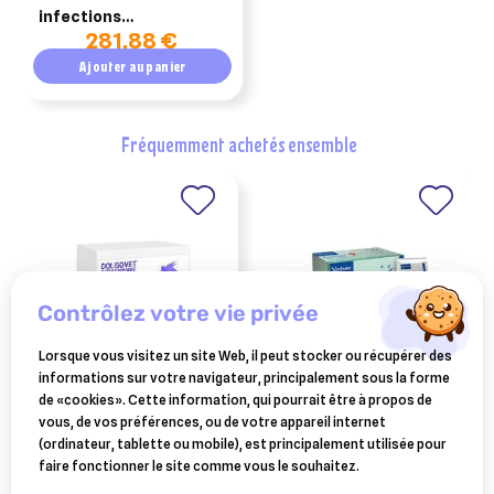
infections
281,88 €
intramammaires – 120
seringues – boehringer
Ajouter au panier
ingelheim
fréquemment achetés ensemble
contrôlez votre vie privée
Lorsque vous visitez un site Web, il peut stocker ou récupérer des
informations sur votre navigateur, principalement sous la forme
BOIRON
VIRBAC
de «cookies». Cette information, qui pourrait être à propos de
dolisovet® intramammaire
enerlyte plus 100g 24
vous, de vos préférences, ou de votre appareil internet
boiron® 52 seringues
sachets
(ordinateur, tablette ou mobile), est principalement utilisée pour
146,50 €
108,13 €
homéopatiques
faire fonctionner le site comme vous le souhaitez.
Ajouter au panier
Ajouter au panier