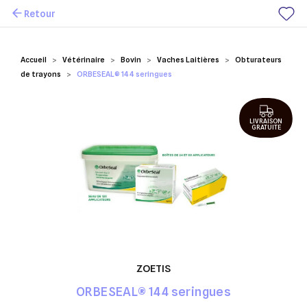
Retour
Mes favoris
Accueil
Vétérinaire
Bovin
Vaches Laitières
Obturateurs
de trayons
ORBESEAL® 144 seringues
LIVRAISON
GRATUITE
ZOETIS
ORBESEAL® 144 seringues