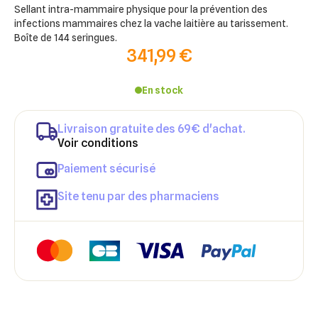
Sellant intra-mammaire physique pour la prévention des
infections mammaires chez la vache laitière au tarissement.
Boîte de 144 seringues.
341,99 €
En stock
Livraison gratuite des 69€ d'achat.
Voir conditions
Paiement sécurisé
Site tenu par des pharmaciens
×
×
Connexion
Créer une liste d'envies