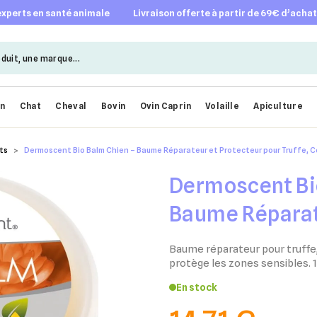
 experts en santé animale
livraison offerte à partir de 69€ d’acha
en
Chat
Cheval
Bovin
Ovin Caprin
Volaille
Apiculture
ts
Dermoscent Bio Balm Chien – Baume Réparateur et Protecteur pour Truffe, Co
Dermoscent Bi
Baume Réparat
pour Truffe, Co
Baume réparateur pour truffe,
protège les zones sensibles. 
ml
En stock