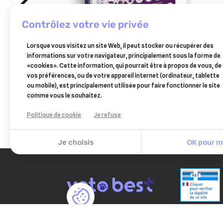
contrôlez votre vie privée
CEVA SANTE ANIMALE
BOEH
Lorsque vous visitez un site Web, il peut stocker ou récupérer des
vectra 3d pipettes chien 10 à 25
phosp
informations sur votre navigateur, principalement sous la forme de
kg 3 pipettes
aigue
«cookies». Cette information, qui pourrait être à propos de vous, de
21,60 €
vos préférences, ou de votre appareil internet (ordinateur, tablette
Ajouter au panier
ou mobile), est principalement utilisée pour faire fonctionner le site
comme vous le souhaitez.
Politique de cookie
Je refuse
Je choisis
OK pour mo