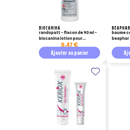
BIOCANINA
BEAPHA
randopatt – flacon de 90 ml –
baume co
biocanina lotion pour
beaphar 
8,47 €
coussinets plantaires des
chiens
Ajouter au panier
Aj