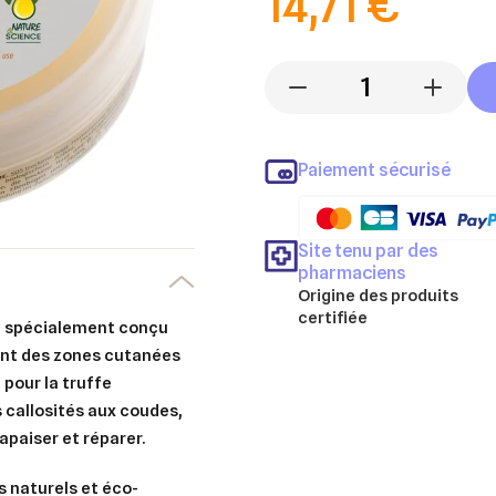
14,71 €
-
+
Paiement sécurisé
Site tenu par des
pharmaciens
Origine des produits
certifiée
 spécialement conçu
ant des zones cutanées
 pour la truffe
 callosités aux coudes,
apaiser et réparer.
s naturels et éco-