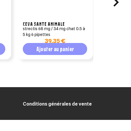
CEVA SANTE ANIMALE
CEVA SANTE 
strectis 68 mg / 34 mg chat 0.5 à
vectra 3d pip
5 kg 6 pipettes
kg 12 pipettes
39,35 €
Ajouter au panier
Ajout
Conditions générales de vente