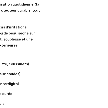
lisation quotidienne. Sa
protecteur durable, tout
s d'irritations
 ou de peau sèche sur
rt, souplesse et une
xtérieures.
uffe, coussinets)
 aux coudes)
nterdigital
e durée
ale