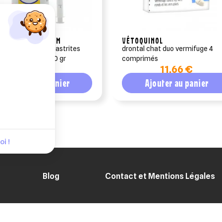
RINGER INGELHEIM
VÉTOQUINOL
haluvet gel oral gastrites
drontal chat duo vermifuge 4
s chien flacon 250 gr
comprimés
11,90 €
11,66 €
Ajouter au panier
Ajouter au panier
i !
Blog
Contact et Mentions Légales