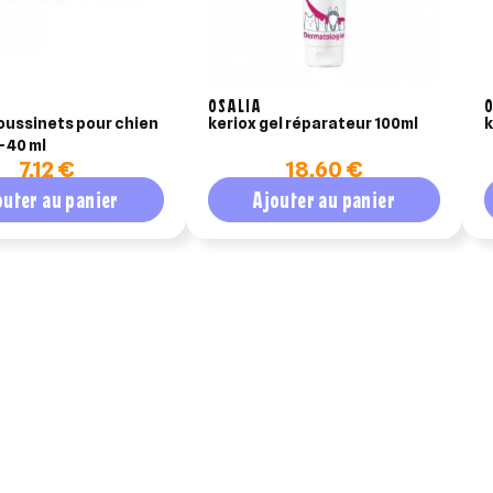
R
OSALIA
O
ussinets pour chien
keriox gel réparateur 100ml
k
- 40 ml
7,12 €
18,60 €
outer au panier
Ajouter au panier