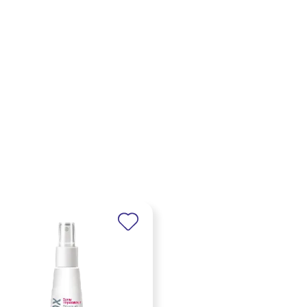
×
×
×