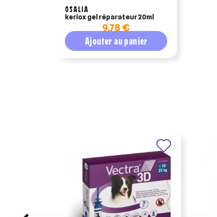
OSALIA
keriox gel réparateur 20ml
9,78 €
Ajouter au panier