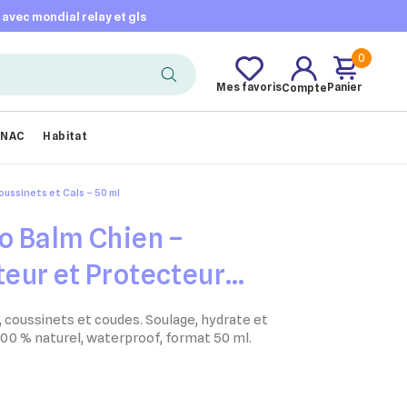
t avec mondial relay et gls
0
Mes favoris
Panier
Compte
NAC
Habitat
ussinets et Cals – 50 ml
o Balm Chien –
eur et Protecteur
ussinets et Cals – 50
 coussinets et coudes. Soulage, hydrate et
100 % naturel, waterproof, format 50 ml.