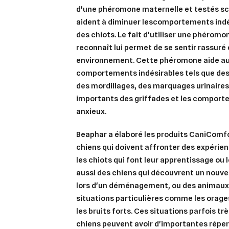
d'une phéromone maternelle et testés sc
aident à diminuer lescomportements indé
des chiots. Le fait d'utiliser une phéromo
reconnaît lui permet de se sentir rassuré
environnement. Cette phéromone aide aus
comportements indésirables tels que des
des mordillages, des marquages urinaires
importants des griffades et les comporte
anxieux.
Beaphar a élaboré les produits CaniComfo
chiens qui doivent affronter des expéri
les chiots qui font leur apprentissage ou 
Cré
Co
aussi des chiens qui découvrent un nou
lors d'un déménagement, ou des animaux
Ajo
Nom d
Vous 
situations particulières comme les orages,
les bruits forts. Ces situations parfois tr
add_circle_outline
chiens peuvent avoir d'importantes réper