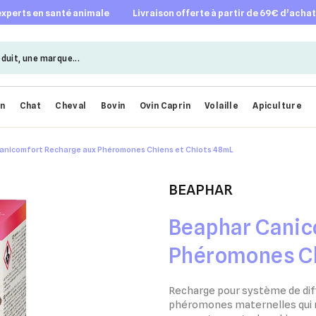
 experts en santé animale
livraison offerte à partir de 69€ d’acha
en
Chat
Cheval
Bovin
Ovin Caprin
Volaille
Apiculture
anicomfort Recharge aux Phéromones Chiens et Chiots 48mL
BEAPHAR
Beaphar Canic
Phéromones Ch
Recharge pour système de dif
phéromones maternelles qui r