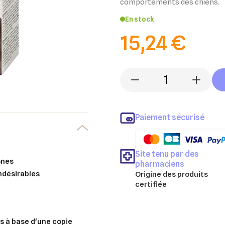
comportements des chiens.
En stock
15,24 €
-
+
Paiement sécurisé
Site tenu par des
ones
pharmaciens
ndésirables
Origine des produits
certifiée
 à base d'une copie