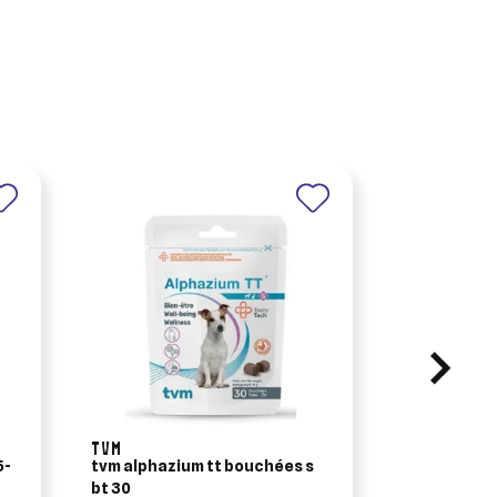
TVM
TVM
tvm alphazium tt bouchées s
tvm alphazi
bt 30
bt 30