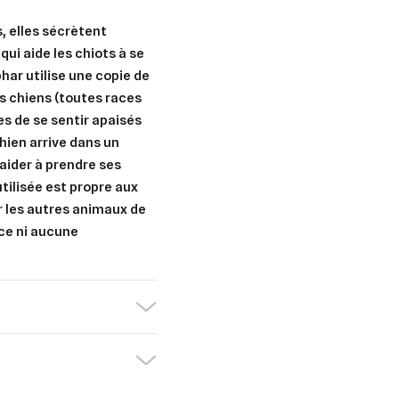
nuler
Connexion
nuler
Créer une liste d'envies
s, elles sécrètent
i aide les chiots à se
har utilise une copie de
s chiens (toutes races
es de se sentir apaisés
hien arrive dans un
aider à prendre ses
ilisée est propre aux
r les autres animaux de
ce ni aucune