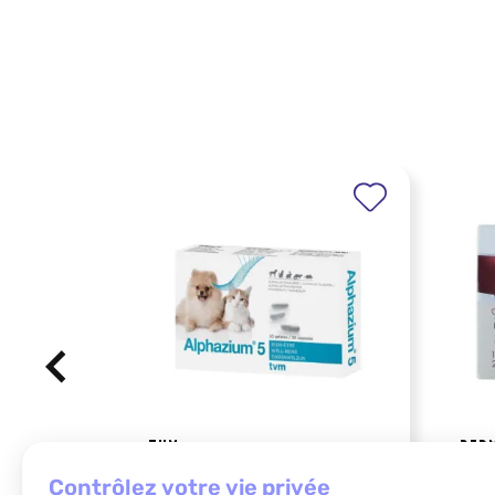
TVM
DER
tvm alphazium 5 bt 30
derm
contrôlez votre vie privée
chie