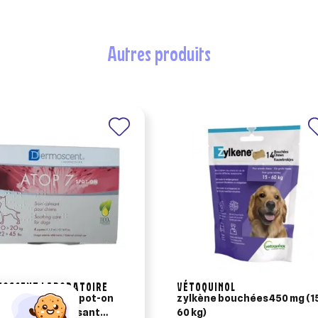
autres produits
MOSCENT LABORATOIRE
VÉTOQUINOL
oscent atop 7 spot-on
zylkène bouchées 450 mg (15-
n 10-20 kg - apaisant
60 kg)