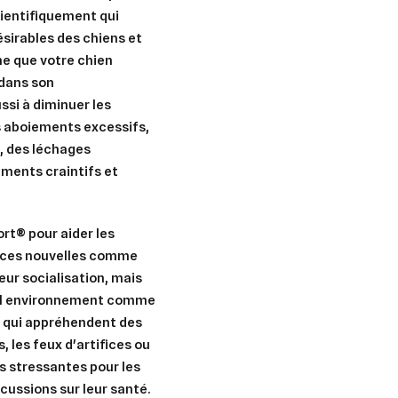
ientifiquement qui
sirables des chiens et
ne que votre chien
 dans son
si à diminuer les
 aboiements excessifs,
, des léchages
ments craintifs et
rt® pour aider les
ences nouvelles comme
leur socialisation, mais
er une liste d'envies
nnexion
vel environnement comme
 qui appréhendent des
uter à ma liste d'envies
e la liste d'envies
devez être connecté pour ajouter des produits à votre liste d'envies.
 les feux d'artifices ou
ès stressantes pour les
Créer une nouvelle liste
cussions sur leur santé.