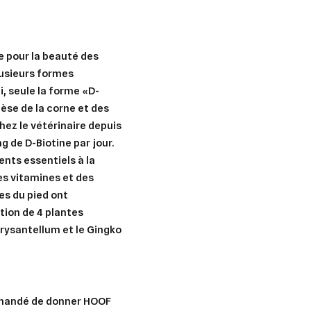
devez être connecté pour ajouter des produits à votre liste d'envies.
Créer une nouvelle liste
e pour la beauté des
nuler
Connexion
nuler
Créer une liste d'envies
lusieurs formes
i, seule la forme «D-
hèse de la corne et des
hez le vétérinaire depuis
g de D-Biotine par jour.
nts essentiels à la
es vitamines et des
es du pied ont
tion de 4 plantes
rysantellum et le Gingko
ommandé de donner HOOF