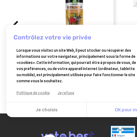
contrôlez votre vie privée
AUDEVARD
ESC 
Lorsque vous visitez un site Web, il peut stocker ou récupérer des
ekyrenal plus pour les phases
esc 
informations sur votre navigateur, principalement sous la forme de
de récupération du cheval 500
récu
«cookies». Cette information, qui pourrait être à propos de vous, de
23 €
ml
chev
vos préférences, ou de votre appareil internet (ordinateur, tablette
Ajouter au panier
ou mobile), est principalement utilisée pour faire fonctionner le site
comme vous le souhaitez.
Politique de cookie
Je refuse
Je choisis
OK pour mo