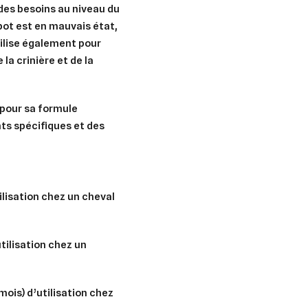
des besoins au niveau du
abot est en mauvais état,
ilise également pour
e la crinière et de la
 pour sa formule
ts spécifiques et des
tilisation chez un cheval
utilisation chez un
er une liste d'envies
nnexion
mois) d’utilisation chez
uter à ma liste d'envies
e la liste d'envies