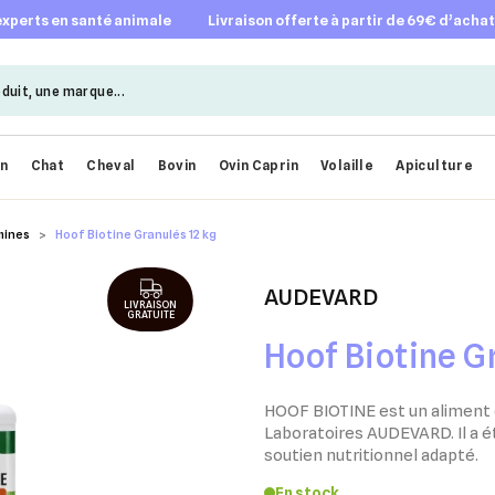
 experts en santé animale
livraison offerte à partir de 69€ d’acha
en
Chat
Cheval
Bovin
Ovin Caprin
Volaille
Apiculture
mines
Hoof Biotine Granulés 12 kg
AUDEVARD
LIVRAISON
GRATUITE
Hoof Biotine G
HOOF BIOTINE est un aliment
Laboratoires AUDEVARD. Il a 
soutien nutritionnel adapté.
En stock