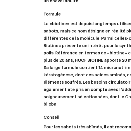
Vous 
un cheval adulte.
add_circle_outline
formule
La «biotine» est depuis longtemps utilisé
An
An
sabots, mais ce nom désigne en réalité p
différentes de la molécule. Parmi celles-c
Biotine» présente un intérêt pour la synt
poils. Référence en termes de «biotine» c
plus de 20 ans, HOOF BIOTINE apporte 20 m
Sa large formule contient 14 micronutrime
kératogènese, dont des acides aminés, d
éléments soufrés. Les besoins circulatoir
également été pris en compte avec l’addi
soigneusement sélectionnées, dont le Ch
biloba.
conseil
Pour les sabots très abîmés, il est rec