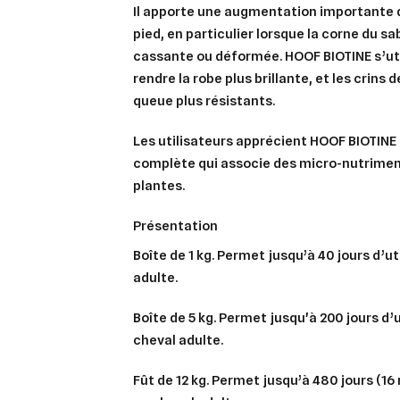
Il apporte une augmentation importante 
pied, en particulier lorsque la corne du s
cassante ou déformée. HOOF BIOTINE s’ut
rendre la robe plus brillante, et les crins d
queue plus résistants.
Les utilisateurs apprécient HOOF BIOTINE
complète qui associe des micro-nutrimen
plantes.
présentation
Boîte de 1 kg. Permet jusqu’à 40 jours d’u
adulte.
Boîte de 5 kg. Permet jusqu'à 200 jours d’
Cré
cheval adulte.
Co
Fût de 12 kg. Permet jusqu’à 480 jours (16 
Ajo
Nom d