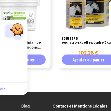
LABORATOIRE
EQUISTRO
laboratoire astrinjambe
equistro excell e poudre 3kg
peration des tendons
36,84 €
102,28 €
al 3kg
Ajouter au panier
Ajouter au panier
i !
Blog
Contact et Mentions Légales