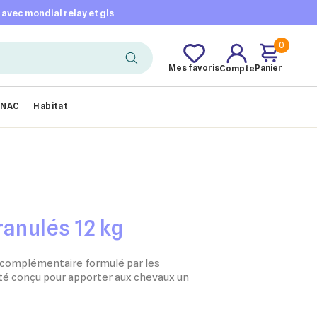
t avec mondial relay et gls
0
Mes favoris
Panier
Compte
NAC
Habitat
ranulés 12 kg
 complémentaire formulé par les
été conçu pour apporter aux chevaux un