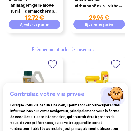
animagem gem-move
virbmovoflex s – virbac
15 ml — gemmothérapie
- boîte de 30 bouchées
12,72 €
29,96 €
confort articulaire
chien & chat
Ajouter au panier
Ajouter au panier
fréquemment achetés ensemble
contrôlez votre vie privée
Lorsque vous visitez un site Web, il peut stocker ou récupérer des
informations sur votre navigateur, principalement sous la forme
COOPHAVET
HUVEPHARMA
de «cookies». Cette information, qui pourrait être à propos de
sedochol gold solution
virkon s poudre 1kg
vous, de vos préférences, ou de votre appareil internet
buvable troubles digestifs 1
(ordinateur, tablette ou mobile), est principalement utilisée pour
litre