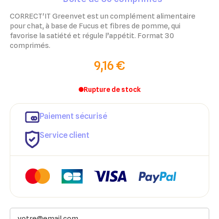
CORRECT'IT Greenvet est un complément alimentaire
pour chat, à base de Fucus et fibres de pomme, qui
favorise la satiété et régule l’appétit. Format 30
comprimés.
9,16 €
Rupture de stock
Paiement sécurisé
Service client
×
×
Connexion
Créer une liste d'envies
×
Ajouter à ma liste d'envies
Vous devez être connecté pour ajouter des produits à votre
Nom de la liste d'envies
liste d'envies.
add_circle_outline
Créer une nouvelle liste