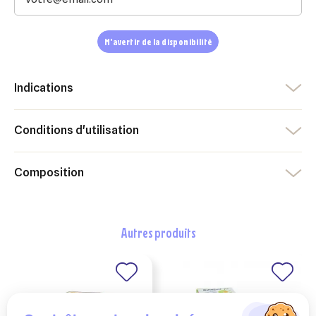
Annuler
Créer une liste d'envies
Annuler
Connexion
M'avertir de la disponibilité
Indications
Conditions d'utilisation
Composition
autres produits