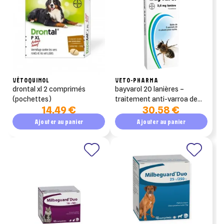
liste d'envies.
add_circle_outline
Créer une nouvelle liste
((cancelText))
((modalDeleteText))
Annuler
Créer une liste d'envies
Annuler
Connexion
VÉTOQUINOL
VETO-PHARMA
drontal xl 2 comprimés
bayvarol 20 lanières –
(pochettes)
traitement anti-varroa de
14,49 €
30,58 €
rotation (fluméthrine)
Ajouter au panier
Ajouter au panier