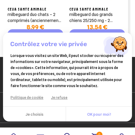
CEVA SANTE ANIMALE
CEVA SANTE ANIMALE
milbeguard duo chats – 2
milbeguard duo grands
comprimés (anciennement
chiens 25/250 mg - 2
8,99 €
13,54 €
milbactor)
comprimés
Ajouter au panier
Ajouter au panier
contrôlez votre vie privée
Lorsque vous visitez un site Web, il peut stocker ou récupérer des
informations sur votre navigateur, principalement sous la forme
de «cookies». Cette information, qui pourrait être à propos de
vous, de vos préférences, ou de votre appareil internet
(ordinateur, tablette ou mobile), est principalement utilisée pour
faire fonctionner le site comme vous le souhaitez.
Politique de cookie
Je refuse
Je choisis
OK pour moi !
0