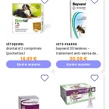
liste d'envies.
add_circle_outline
Créer une nouvelle liste
((cancelText))
((modalDeleteText))
Annuler
Créer une liste d'envies
Annuler
Connexion
VÉTOQUINOL
VETO-PHARMA
drontal xl 2 comprimés
bayvarol 20 lanières –
(pochettes)
traitement anti-varroa de
14,49 €
30,58 €
rotation (fluméthrine)
Ajouter au panier
Ajouter au panier