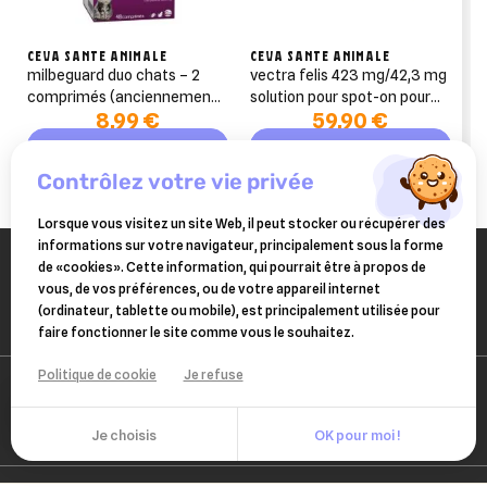
CEVA SANTE ANIMALE
CEVA SANTE ANIMALE
milbeguard duo chats – 2
vectra felis 423 mg/42,3 mg
comprimés (anciennement
solution pour spot-on pour
8,99 €
59,90 €
milbactor)
chats 12 pipettes
Ajouter au panier
Ajouter au panier
contrôlez votre vie privée
Lorsque vous visitez un site Web, il peut stocker ou récupérer des
informations sur votre navigateur, principalement sous la forme
de «cookies». Cette information, qui pourrait être à propos de
vous, de vos préférences, ou de votre appareil internet
(ordinateur, tablette ou mobile), est principalement utilisée pour
faire fonctionner le site comme vous le souhaitez.
Politique de cookie
Je refuse
Je choisis
OK pour moi !